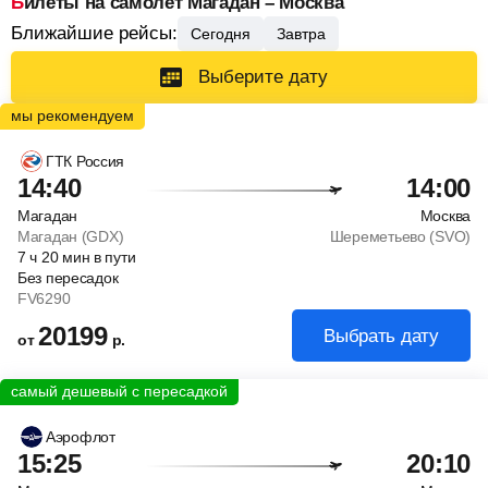
Билеты на самолет Магадан – Москва
Ближайшие рейсы:
Сегодня
Завтра
Выберите дату
ГТК Россия
14:40
14:00
Магадан
Москва
Магадан (GDX)
Шереметьево (SVO)
7
ч
20
мин
в пути
Без пересадок
FV6290
20199
Выбрать дату
от
р.
Аэрофлот
15:25
20:10