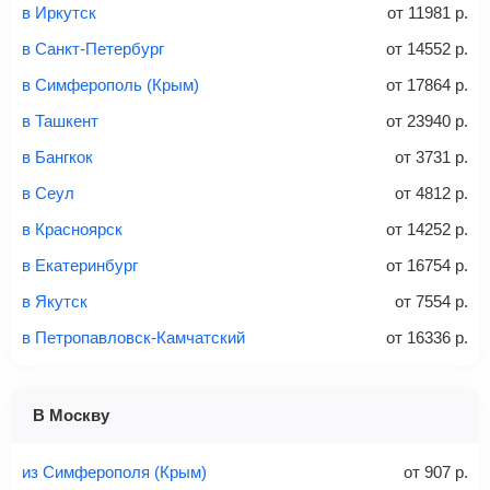
email придет электронный билет с данными о вашем
в Иркутск
от
11981
р.
перелете. Его нужно распечатать и взять с собой в
в Санкт-Петербург
от
14552
р.
аэропорт. Для посадки потребуется только паспорт.
Багаж
— это крупные предметы, сдаваемые в
в Симферополь (Крым)
от
17864
р.
багажное отделение самолета.
Найти билеты
в Ташкент
от
23940
р.
не более 23 кг – эконом-класс
в Бангкок
от
3731
р.
Стоимость авиабилетов зависит от выбранного тарифа:
в Сеул
от
4812
р.
С багажом
= ручная кладь + багаж
в Красноярск
от
14252
р.
Без багажа
= ручная кладь*
в Екатеринбург
от
16754
р.
Количество багажа
в Якутск
от
7554
р.
в Петропавловск-Камчатский
от
16336
р.
1 место
2 места
3 места
В Москву
Найти билеты с багажом
из Симферополя (Крым)
от
907
р.