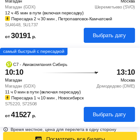
Магадан
Москва
Магадан (GDX)
Шереметьево (SVO)
12
ч
45
мин
в пути (включая пересадку)
Пересадка 2
ч
30
мин
, Петропавловск-Камчатский
SU4648
, SU1737
30191
Выбрать дату
от
р.
С7 - Авиакомпания Сибирь
10:10
13:10
Магадан
Москва
Магадан (GDX)
Домодедово (DME)
11
ч
0
мин
в пути (включая пересадку)
Пересадка 1
ч
10
мин
, Новосибирск
S75220
, S72508
41527
Выбрать дату
от
р.
Время местное, цена для перелета в одну сторону
Посмотреть все билеты