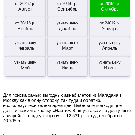
от
20262
р.
от
20891
р.
от
20199
р.
Август
Сентябрь
Октябрь
от
30418
р.
узнать цену
от
24619
р.
Ноябрь
Декабрь
Январь
узнать цену
узнать цену
узнать цену
Февраль
Март
Апрель
узнать цену
узнать цену
узнать цену
Май
Июнь
Июль
Для поиска самых выгодных авиабилетов из Магадана в
Москву как в одну сторону, так туда и обратно,
воспользуйтесь календарем цен. Выберите подходящие
даты и нажмите кнопку «Найти». В августе самые доступные
авиарейсы: в одну сторону —
12 531
р.
, а туда и обратно —
40 735
р.