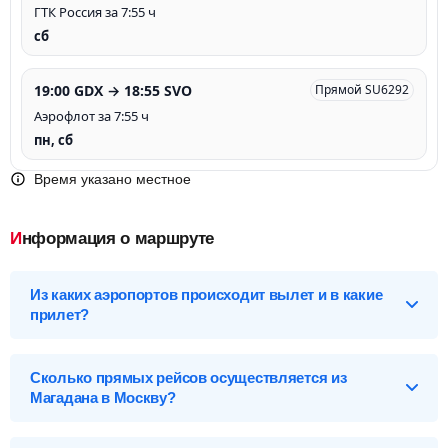
ГТК Россия за 7:55 ч
сб
19:00 GDX → 18:55 SVO
Прямой SU6292
Аэрофлот за 7:55 ч
пн, сб
Время указано местное
Информация о маршруте
Из каких аэропортов происходит вылет и в какие
прилет?
Выберите нужный аэропорт вылета, чтобы посмотреть
подробное расписание вылетов и прилетов.
Сколько прямых рейсов осуществляется из
Магадана в Москву?
Магадан (GDX), Россия
Перелет Магадан – Москва обслуживают 5 авиакомпаний .
Аэропорты Магадана
Больше всех авиарейсов на данном маршруте осуществляет