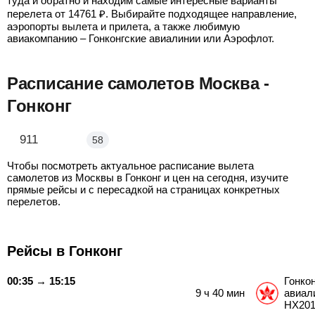
туда и обратно и находим самые интересные варианты
перелета от
14761
₽
. Выбирайте подходящее направление,
аэропорты вылета и прилета, а также любимую
авиакомпанию – Гонконгские авиалинии или Аэрофлот.
Расписание самолетов Москва -
Гонконг
Москва - Гонконг
911
58
Чтобы посмотреть актуальное расписание вылета
самолетов из Москвы в Гонконг и цен на сегодня, изучите
прямые рейсы и с пересадкой на страницах конкретных
перелетов.
Рейсы в Гонконг
00:35 → 15:15
Гонко
9
ч
40
мин
авиал
HX20