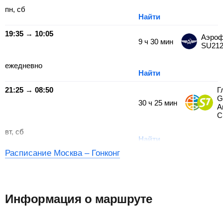
пн, сб
Найти
19:35 → 10:05
Аэроф
9
ч
30
мин
SU21
ежедневно
Найти
21:25 → 08:50
Г
G
30
ч
25
мин
А
С
вт, сб
Найти
Расписание Москва – Гонконг
Информация о маршруте