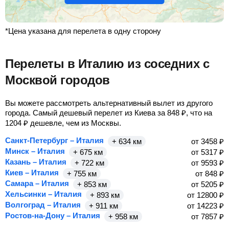
*Цена указана для перелета в одну сторону
Перелеты в Италию из соседних с
Москвой городов
Вы можете рассмотреть альтернативный вылет из другого
города. Самый дешевый перелет из Киева за
848
₽
, что на
1204
₽
дешевле, чем из Москвы.
Санкт-Петербург – Италия
+ 634 км
от
3458
₽
Минск – Италия
+ 675 км
от
5317
₽
Казань – Италия
+ 722 км
от
9593
₽
Киев – Италия
+ 755 км
от
848
₽
Самара – Италия
+ 853 км
от
5205
₽
Хельсинки – Италия
+ 893 км
от
12800
₽
Волгоград – Италия
+ 911 км
от
14223
₽
Ростов-на-Дону – Италия
+ 958 км
от
7857
₽