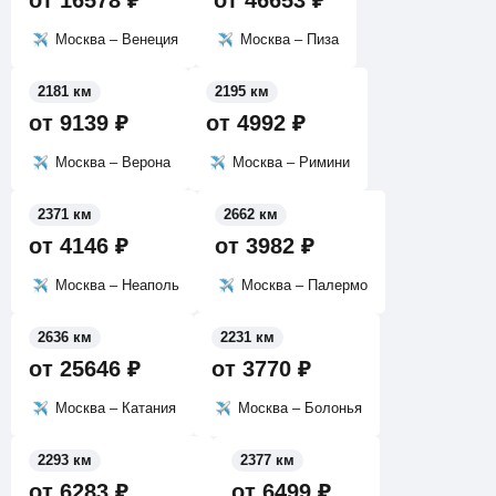
от
16578
₽
от
46653
₽
Москва – Венеция
Москва – Пиза
2181 км
2195 км
от
9139
₽
от
4992
₽
Москва – Верона
Москва – Римини
2371 км
2662 км
от
4146
₽
от
3982
₽
Москва – Неаполь
Москва – Палермо
2636 км
2231 км
от
25646
₽
от
3770
₽
Москва – Катания
Москва – Болонья
2293 км
2377 км
от
6283
₽
от
6499
₽