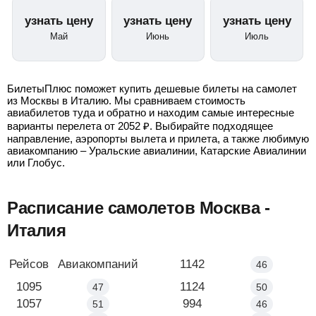
узнать цену
узнать цену
узнать цену
Май
Июнь
Июль
БилетыПлюс поможет купить дешевые билеты на самолет
из Москвы в Италию. Мы сравниваем стоимость
авиабилетов туда и обратно и находим самые интересные
варианты перелета от
2052
₽
. Выбирайте подходящее
направление, аэропорты вылета и прилета, а также любимую
авиакомпанию – Уральские авиалинии, Катарские Авиалинии
или Глобус.
Расписание самолетов Москва -
Италия
Маршрут
Рейсов
Авиакомпаний
Москва - Рим
1142
46
Москва - Милан
1095
Москва - Венеция
1124
47
50
Москва - Пиза
1057
Москва - Верона
994
51
46