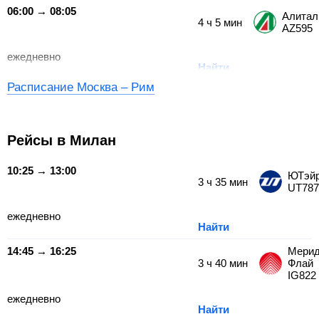
06:00 → 08:05
Алитал
4
ч
5
мин
AZ595
ежедневно
Найти
Расписание Москва – Рим
Рейсы в Милан
10:25 → 13:00
ЮТэй
3
ч
35
мин
UT787
ежедневно
Найти
14:45 → 16:25
Мерид
3
ч
40
мин
Флай
IG822
ежедневно
Найти