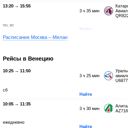
13:20 → 15:55
Катар
3
ч
35
мин
Авиал
QR82
пн, вс
Найти
Расписание Москва – Милан
Рейсы в Венецию
10:25 → 11:50
Ураль
3
ч
25
мин
авиал
U6877
сб
Найти
10:05 → 11:35
Алита
3
ч
30
мин
AZ718
ежедневно
Найти