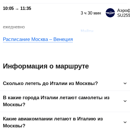
10:05 → 11:35
Аэроф
3
ч
30
мин
SU25
ежедневно
Найти
Расписание Москва – Венеция
Информация о маршруте
Сколько лететь до Италии из Москвы?
Время полета из Москвы в Италию составляет 2 ч до
В какие города Италии летают самолеты из
столицы страны Рим.
Москвы?
Ниже представлен список самых популярных городов
Какие авиакомпании летают в Италию из
Италии. Самый дешевый город, куда можно слетать – Милан
от
2305
₽
. На странице города у вас будет возможность
Москвы?