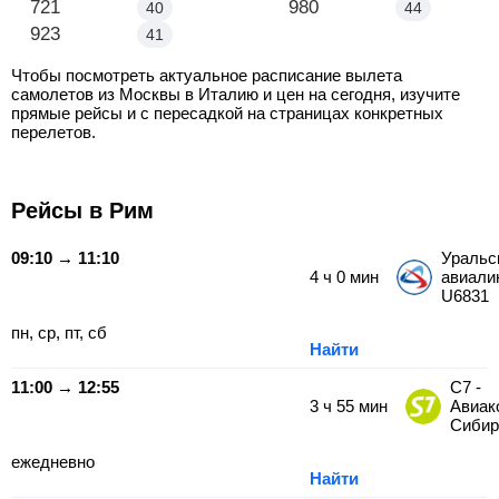
Москва - Римини
721
Москва - Неаполь
980
40
44
Москва - Палермо
923
41
Чтобы посмотреть актуальное расписание вылета
самолетов из Москвы в Италию и цен на сегодня, изучите
прямые рейсы и с пересадкой на страницах конкретных
перелетов.
Рейсы в Рим
09:10 → 11:10
Уральс
4
ч
0
мин
авиали
U6831
пн, ср, пт, сб
Найти
11:00 → 12:55
С7 -
3
ч
55
мин
Авиак
Сибир
ежедневно
Найти