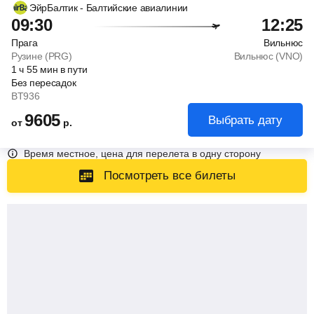
ЭйрБалтик - Балтийские авиалинии
09:30
12:25
Прага
Вильнюс
Рузине (PRG)
Вильнюс (VNO)
1
ч
55
мин
в пути
Без пересадок
BT936
9605
Выбрать дату
от
р.
Время местное, цена для перелета в одну сторону
Посмотреть все билеты