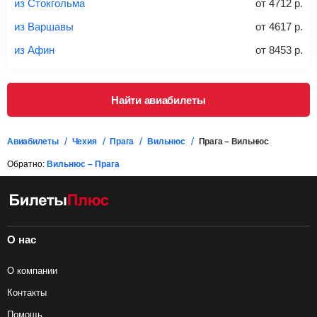
из Стокгольма
от
4712
р.
Важно:
При покупке билета рекомендуем внимательно
проверять на официальном сайте продавца, включен ли
из Варшавы
от
4617
р.
багаж в стоимость.
из Афин
от
8453
р.
Подробная информация о перевозке багажа и его габаритах
Найти авиабилеты
Авиабилеты
Чехия
Прага
Вильнюс
Прага – Вильнюс
Обратно:
Вильнюс – Прага
О нас
О компании
Контакты
Помощь