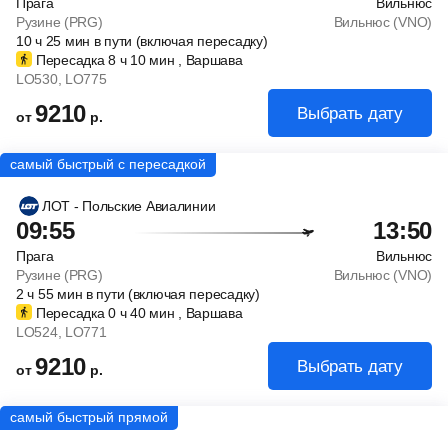
Прага
Вильнюс
Рузине (PRG)
Вильнюс (VNO)
10
ч
25
мин
в пути (включая пересадку)
Пересадка 8
ч
10
мин
, Варшава
LO530
, LO775
9210
Выбрать дату
от
р.
ЛОТ - Польские Авиалинии
09:55
13:50
Прага
Вильнюс
Рузине (PRG)
Вильнюс (VNO)
2
ч
55
мин
в пути (включая пересадку)
Пересадка 0
ч
40
мин
, Варшава
LO524
, LO771
9210
Выбрать дату
от
р.