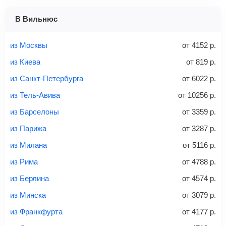
1 место
2 места
3 места
В Вильнюс
Найти билеты с багажом
из Москвы
от
4152
р.
из Киева
от
819
р.
из Санкт-Петербурга
от
6022
р.
Вес багажа
из Тель-Авива
от
10256
р.
из Барселоны
от
3359
р.
из Парижа
от
3287
р.
20-23 кг
30 кг
40 кг
из Милана
от
5116
р.
Найти билеты с багажом
из Рима
от
4788
р.
из Берлина
от
4574
р.
*При необходимости багаж оплачивается отдельно при
из Минска
от
3079
р.
регистрации на рейс, в среднем
50 Euro
за место. Как
правило, сразу купить билет с багажом дешевле, чем
из Франкфурта
от
4177
р.
дополнительно оплачивать его в аэропорту.