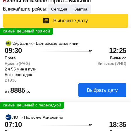
Билеты на самолет Прага – Вильнюс
Ближайшие рейсы:
Сегодня
Завтра
Выберите дату
ЭйрБалтик - Балтийские авиалинии
09:30
12:25
Прага
Вильнюс
Рузине (PRG)
Вильнюс (VNO)
2
ч
55
мин
в пути
Без пересадок
BT936
8885
Выбрать дату
от
р.
ЛОТ - Польские Авиалинии
07:10
18:35