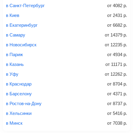
и затем оплатите билет одним из перечисленных
в Санкт-Петербург
от
4082
р.
способов: через интернет-банк, банковской картой,
электронными деньгами или наличными в салонах
в Киев
от
2431
р.
связи «Связной» или «Евросеть».
в Екатеринбург
от
6682
р.
Это все
— после оплаты в течение 10 минут к вам на
email придет электронный билет с данными о вашем
в Самару
от
14379
р.
перелете. Его нужно распечатать и взять с собой в
в Новосибирск
от
12235
р.
аэропорт. Для посадки потребуется только паспорт.
Багаж
— это крупные предметы, сдаваемые в
в Париж
от
4934
р.
багажное отделение самолета.
Найти билеты
в Казань
от
11171
р.
не более 23 кг – эконом-класс
в Уфу
от
12262
р.
Стоимость авиабилетов зависит от выбранного тарифа:
в Краснодар
от
8704
р.
С багажом
= ручная кладь + багаж
в Барселону
от
4371
р.
Без багажа
= ручная кладь*
в Ростов-на-Дону
от
8737
р.
Количество багажа
в Хельсинки
от
5416
р.
в Минск
от
7038
р.