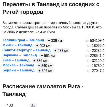
Перелеты в Таиланд из соседних с
Ригой городов
Вы можете рассмотреть альтернативный вылет из другого
города. Самый дешевый перелет из Москвы за
15780
₽
, что
на
3806
₽
дешевле, чем из Риги.
Калининград – Таиланд
+ 336 км
от
504109
₽
Минск – Таиланд
+ 402 км
от
18066
₽
Санкт-Петербург – Таиланд
+ 489 км
от
20232
₽
Варшава – Таиланд
+ 561 км
от
228541
₽
Киев – Таиланд
+ 836 км
от
32120
₽
Москва – Таиланд
+ 840 км
от
15780
₽
Берлин – Таиланд
+ 846 км
от
27047
₽
Расписание самолетов Рига -
Таиланд
Рига - Бангкок
400
21