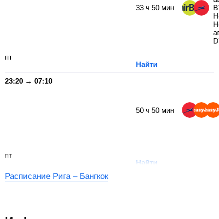
33
ч
50
мин
B
Н
Н
а
D
пт
Найти
23:20 → 07:10
50
ч
50
мин
пт
Найти
Расписание Рига – Бангкок