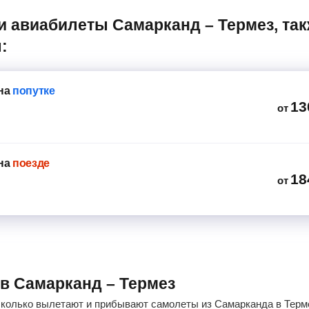
:
на
попутке
13
от
на
поезде
18
от
ов Самарканд – Термез
сколько вылетают и прибывают самолеты из Самарканда в Терме