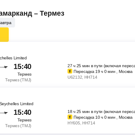
Самарканд – Термез
Завтра
ychelles Limited
15:40
27
ч
25
мин
в пути (включая перес
Пересадка 19
ч
0
мин
, Москва
Термез
U62132
, HH714
Термез (TMJ)
 Seychelles Limited
15:40
18
ч
25
мин
в пути (включая перес
Пересадка 10
ч
0
мин
, Москва
Термез
HY605
, HH714
Термез (TMJ)