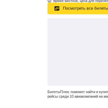
Время местное, цена для перелет
Посмотреть все билет
БилетыПлюс поможет найти и купи
рейсы среди 10 авиакомпаний на м