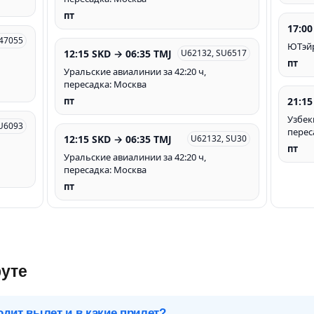
пт
17:00
A47055
ЮТэйр
12:15 SKD → 06:35 TMJ
U62132, SU6517
пт
Уральские авиалинии за 42:20 ч,
пересадка: Москва
21:15
пт
Узбек
U6093
перес
12:15 SKD → 06:35 TMJ
U62132, SU30
пт
Уральские авиалинии за 42:20 ч,
пересадка: Москва
пт
уте
одит вылет и в какие прилет?