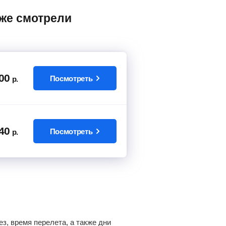
00
Посмотреть
р.
40
Посмотреть
р.
з, время перелета, а также дни