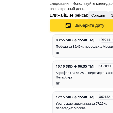
следования. Используйте календарь
на конкретный день.
Ближайшие рейсы:
Сегодня
Выберите дату
03:55 SKD → 15:40 TMJ
DP714, 
Победа за 35:45 ч, пересадка: Москв
пт
10:10 SKD → 06:35 TMJ
SU609, H
Аэрофлот за 44:25 ч, пересадка: Санк
Петербург
пт
12:15 SKD → 15:40 TMJ
U62132, 
Уральские авиалинии за 27:25 ч,
пересадка: Москва