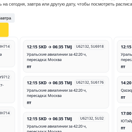
 на сегодня, завтра или другую дату, чтобы посмотреть распис
Завтра
12:15 SKD → 06:35 TMJ
12:15
HH714
U62132, SU6918
а
Уральские авиалинии за 42:20 ч,
Ураль
пересадка: Москва
перес
пт
пт
Y9712
12:15 SKD → 06:35 TMJ
14:20
U62132, SU6176
т-
Уральские авиалинии за 42:20 ч,
Qazaq 
пересадка: Москва
пт
пт
17:00
HH714
12:15 SKD → 06:35 TMJ
U62132, SU32
ЮТэйр
Уральские авиалинии за 42:20 ч,
пт
пересадка: Москва