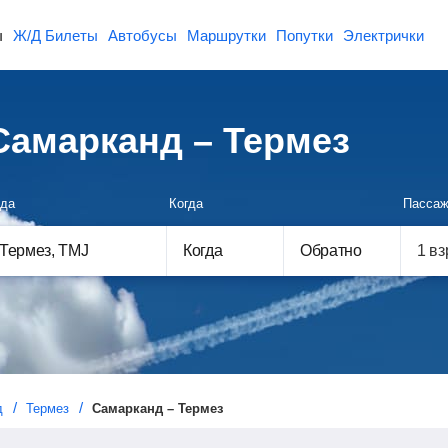
ы
Ж/Д Билеты
Автобусы
Маршрутки
Попутки
Электрички
амарканд – Термез
да
Когда
Пассаж
Когда
Обратно
д
Термез
Самарканд – Термез