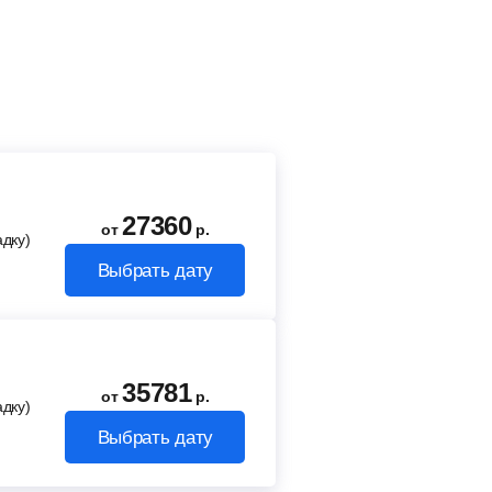
27360
от
р.
адку)
Выбрать дату
35781
от
р.
адку)
Выбрать дату