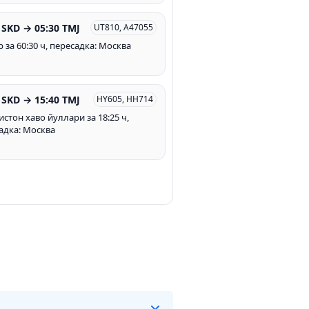
 SKD → 05:30 TMJ
UT810, A47055
 за 60:30 ч, пересадка: Москва
 SKD → 15:40 TMJ
HY605, HH714
истон хаво йуллари за 18:25 ч,
адка: Москва