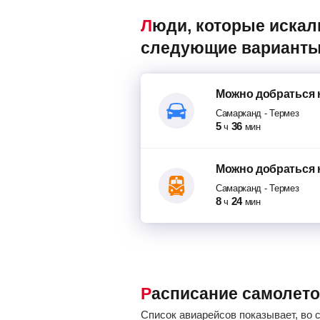
Люди, которые искали авиабилеты Самарканд – Термез, также смотрели
следующие варианты
Можно добраться
Самарканд
-
Термез
5
36
ч
мин
Можно добраться
Самарканд
-
Термез
8
24
ч
мин
Расписание самолет
Список авиарейсов показывает, во 