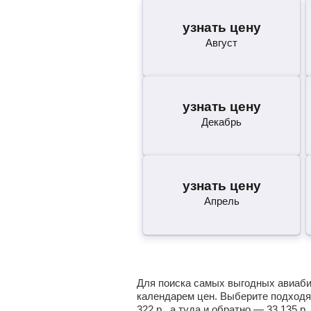
узнать цену
Август
узнать цену
Декабрь
узнать цену
Апрель
Для поиска самых выгодных авиабил
календарем цен. Выберите подходя
322
р.
, а туда и обратно —
33 135
р.