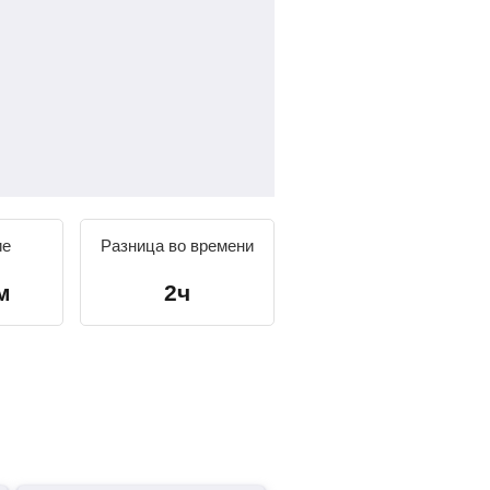
ие
Разница во времени
м
2ч