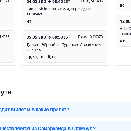
04:05 SKD → 08:40 IST
 TK371
C630, 5F5496
вс
Canjet Airlines за 30:35 ч, пересадка:
Ташкент
12:00
чт
AtlasG
Ташке
05:35 SKD → 08:50 IST
 TK365
Прямой TK373
чт
Туркиш Эйрлайнс - Турецкие Авиалинии
за 5:15 ч
ср, чт, пт, сб, вс
уте
одит вылет и в какие прилет?
 чтобы посмотреть подробное расписание вылетов и прилетов.
ществляется из Самарканда в Стамбул?