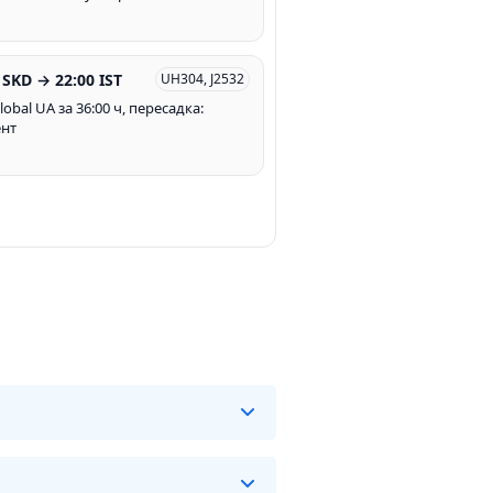
 SKD → 22:00 IST
UH304, J2532
lobal UA за 36:00 ч, пересадка:
нт