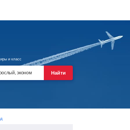
иры и класс
Найти
нд