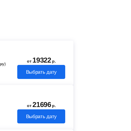
19322
от
р.
ку)
Выбрать дату
21696
от
р.
Выбрать дату