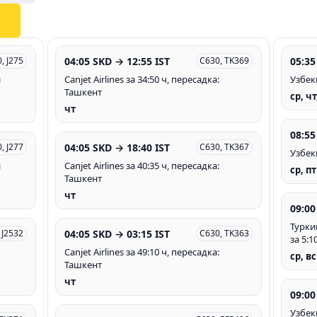
04:05 SKD → 12:55 IST
05:35
0, J275
C630, TK369
и
Canjet Airlines за 34:50 ч, пересадка:
Узбек
Ташкент
ср, чт
чт
08:55
04:05 SKD → 18:40 IST
0, J277
C630, TK367
Узбек
и
Canjet Airlines за 40:35 ч, пересадка:
ср, пт
Ташкент
чт
09:00
Турки
04:05 SKD → 03:15 IST
 J2532
C630, TK363
за 5:1
Canjet Airlines за 49:10 ч, пересадка:
ср, вс
Ташкент
чт
09:00
Узбек