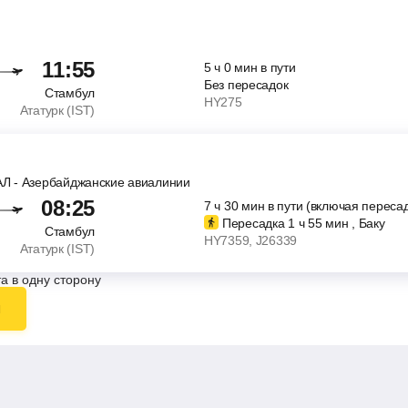
11:55
5
ч
0
мин
в пути
Без пересадок
Стамбул
HY275
Ататурк (IST)
АЛ - Азербайджанские авиалинии
08:25
7
ч
30
мин
в пути (включая пересад
Пересадка 1
ч
55
мин
, Баку
Стамбул
HY7359
, J26339
Ататурк (IST)
а в одну сторону
ы