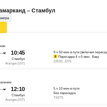
Самарканд – Стамбул
Завтра
инии
10:45
9
ч
50
мин
в пути (включая пересад
Пересадка 4
ч
0
мин
, Баку
Стамбул
J2530
, J275
Ататурк (IST)
иалинии
12:10
5
ч
10
мин
в пути
Без пересадок
Стамбул
TK375
Ататурк (IST)