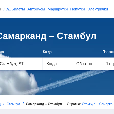
ы
Ж/Д Билеты
Автобусы
Маршрутки
Попутки
Электрички
Самарканд – Стамбул
да
Когда
Пассаж
Когда
Обратно
д
Стамбул
Самарканд – Стамбул
Обратно:
Стамбул – Самарка