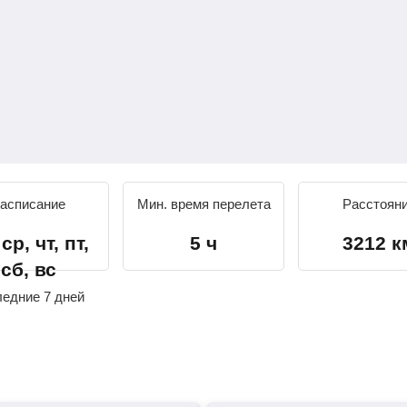
асписание
Мин. время перелета
Расстоян
ср, чт, пт,
5 ч
3212 к
сб, вс
ледние 7 дней