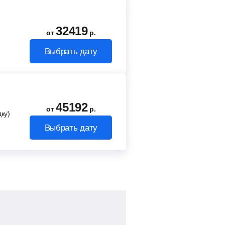
32419
от
р.
Выбрать дату
45192
от
р.
ку)
Выбрать дату