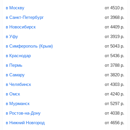
Найти билеты
Заполните форму и оплатите
— укажите паспортные
Советы как сэкономить на покупке билета
и контактные данные, внимательно все перепроверьте
в Москву
от
4510
р.
и затем оплатите билет одним из перечисленных
в Санкт-Петербург
от
3968
р.
способов: через интернет-банк, банковской картой,
электронными деньгами или наличными в салонах
в Новосибирск
от
4409
р.
связи «Связной» или «Евросеть».
в Уфу
от
3919
р.
Это все
— после оплаты в течение 10 минут к вам на
email придет электронный билет с данными о вашем
в Симферополь (Крым)
от
5043
р.
перелете. Его нужно распечатать и взять с собой в
в Краснодар
от
5436
р.
аэропорт. Для посадки потребуется только паспорт.
Багаж
— это крупные предметы, сдаваемые в
в Пермь
от
3788
р.
багажное отделение самолета.
Найти билеты
в Самару
от
3820
р.
не более 23 кг – эконом-класс
в Челябинск
от
4303
р.
Стоимость авиабилетов зависит от выбранного тарифа:
в Омск
от
4240
р.
С багажом
= ручная кладь + багаж
в Мурманск
от
5297
р.
Без багажа
= ручная кладь*
в Ростов-на-Дону
от
4038
р.
Количество багажа
в Нижний Новгород
от
4656
р.