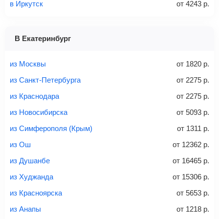
в Иркутск
от
4243
р.
1 место
2 места
3 места
В Екатеринбург
Найти билеты с багажом
из Москвы
от
1820
р.
из Санкт-Петербурга
от
2275
р.
из Краснодара
от
2275
р.
Вес багажа
из Новосибирска
от
5093
р.
из Симферополя (Крым)
от
1311
р.
из Ош
от
12362
р.
20-23 кг
30 кг
40 кг
из Душанбе
от
16465
р.
Найти билеты с багажом
из Худжанда
от
15306
р.
из Красноярска
от
5653
р.
*При необходимости багаж оплачивается отдельно при
из Анапы
от
1218
р.
регистрации на рейс, в среднем
50 Euro
за место. Как