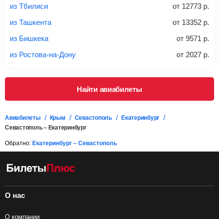
правило, сразу купить билет с багажом дешевле, чем
из Тбилиси
от
12773
р.
дополнительно оплачивать его в аэропорту.
из Ташкента
от
13352
р.
Важно:
При покупке билета рекомендуем внимательно
проверять на официальном сайте продавца, включен ли
из Бишкека
от
9571
р.
багаж в стоимость.
из Ростова-на-Дону
от
2027
р.
Подробная информация о перевозке багажа и его габаритах
Найти авиабилеты
Авиабилеты
Крым
Севастополь
Екатеринбург
Севастополь – Екатеринбург
Обратно:
Екатеринбург – Севастополь
О нас
О компании