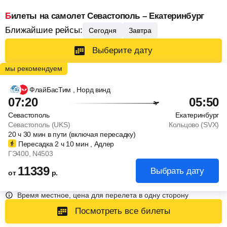
Билеты на самолет Севастополь – Екатеринбург
Ближайшие рейсы:
Сегодня
Завтра
Выберите дату
ФлайБасТим
, Норд винд
07:20
05:50
Севастополь
Екатеринбург
Севастополь (UKS)
Кольцово (SVX)
20
ч
30
мин
в пути (включая пересадку)
Пересадка 2
ч
10
мин
, Адлер
ГЭ400
, N4503
11339
Выбрать дату
от
р.
Время местное, цена для перелета в одну сторону
Посмотреть все билеты