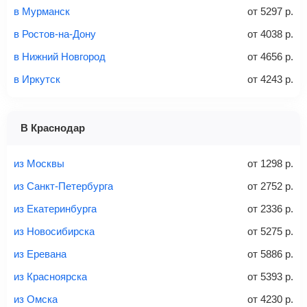
в Мурманск
от
5297
р.
Без багажа
= ручная кладь*
в Ростов-на-Дону
от
4038
р.
Количество багажа
в Нижний Новгород
от
4656
р.
в Иркутск
от
4243
р.
1 место
2 места
3 места
В Краснодар
Найти билеты с багажом
из Москвы
от
1298
р.
из Санкт-Петербурга
от
2752
р.
из Екатеринбурга
от
2336
р.
Вес багажа
из Новосибирска
от
5275
р.
из Еревана
от
5886
р.
из Красноярска
от
5393
р.
20-23 кг
30 кг
40 кг
из Омска
от
4230
р.