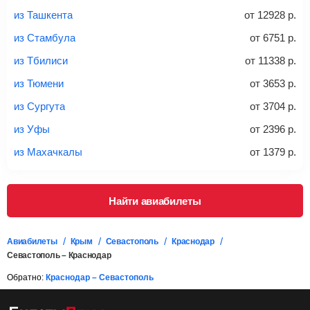
Найти билеты с багажом
из Ташкента
от
12928
р.
из Стамбула
от
6751
р.
*При необходимости багаж оплачивается отдельно при
из Тбилиси
от
11338
р.
регистрации на рейс, в среднем
50 Euro
за место. Как
правило, сразу купить билет с багажом дешевле, чем
из Тюмени
от
3653
р.
дополнительно оплачивать его в аэропорту.
из Сургута
от
3704
р.
Важно:
При покупке билета рекомендуем внимательно
проверять на официальном сайте продавца, включен ли
из Уфы
от
2396
р.
багаж в стоимость.
из Махачкалы
от
1379
р.
Подробная информация о перевозке багажа и его габаритах
Найти авиабилеты
Авиабилеты
Крым
Севастополь
Краснодар
Севастополь – Краснодар
Обратно:
Краснодар – Севастополь