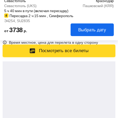
Севастополь
Краснодар
Севастополь (UKS)
Пашковский (KRR)
5
ч
40
мин
в пути (включая пересадку)
Пересадка 2
ч
15
мин
, Симферополь
Э4254
, SU2835
3738
Выбрать дату
от
р.
Время местное, цена для перелета в одну сторону
Посмотреть все билеты