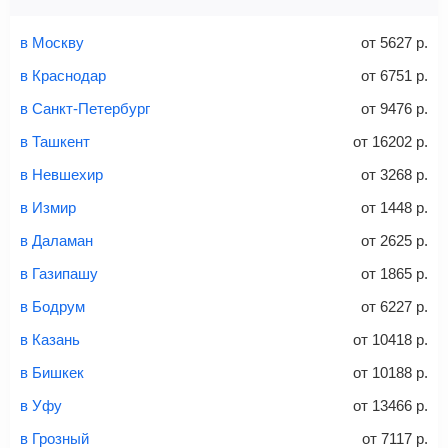
Найти билеты
Заполните форму и оплатите
— укажите паспортные
Советы как сэкономить на покупке билета
и контактные данные, внимательно все перепроверьте
в Москву
от
5627
р.
и затем оплатите билет одним из перечисленных
в Краснодар
от
6751
р.
способов: через интернет-банк, банковской картой,
электронными деньгами или наличными в салонах
в Санкт-Петербург
от
9476
р.
связи «Связной» или «Евросеть».
в Ташкент
от
16202
р.
Это все
— после оплаты в течение 10 минут к вам на
email придет электронный билет с данными о вашем
в Невшехир
от
3268
р.
перелете. Его нужно распечатать и взять с собой в
в Измир
от
1448
р.
аэропорт. Для посадки потребуется только паспорт.
Багаж
— это крупные предметы, сдаваемые в
в Даламан
от
2625
р.
багажное отделение самолета.
Найти билеты
в Газипашу
от
1865
р.
не более 23 кг – эконом-класс
в Бодрум
от
6227
р.
Стоимость авиабилетов зависит от выбранного тарифа:
в Казань
от
10418
р.
С багажом
= ручная кладь + багаж
в Бишкек
от
10188
р.
Без багажа
= ручная кладь*
в Уфу
от
13466
р.
Количество багажа
в Грозный
от
7117
р.