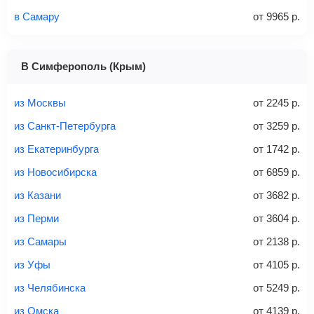
в Самару
от
9965
р.
1 место
2 места
3 места
В Симферополь (Крым)
Найти билеты с багажом
из Москвы
от
2245
р.
из Санкт-Петербурга
от
3259
р.
из Екатеринбурга
от
1742
р.
Вес багажа
из Новосибирска
от
6859
р.
из Казани
от
3682
р.
из Перми
от
3604
р.
20-23 кг
30 кг
40 кг
из Самары
от
2138
р.
Найти билеты с багажом
из Уфы
от
4105
р.
из Челябинска
от
5249
р.
*При необходимости багаж оплачивается отдельно при
из Омска
от
4139
р.