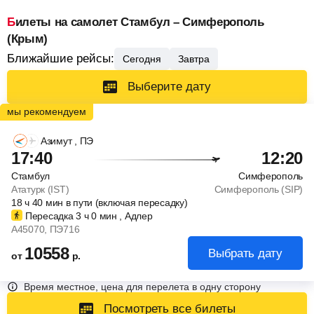
Билеты на самолет Стамбул – Симферополь
(Крым)
Ближайшие рейсы:
Сегодня
Завтра
Выберите дату
Азимут
, ПЭ
17:40
12:20
Стамбул
Симферополь
Ататурк (IST)
Симферополь (SIP)
18
ч
40
мин
в пути (включая пересадку)
Пересадка 3
ч
0
мин
, Адлер
A45070
, ПЭ716
10558
Выбрать дату
от
р.
Время местное, цена для перелета в одну сторону
Посмотреть все билеты