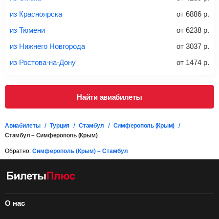
регистрации на рейс, в среднем
50 Euro
за место. Как
правило, сразу купить билет с багажом дешевле, чем
из Красноярска
от
6886
р.
дополнительно оплачивать его в аэропорту.
из Тюмени
от
6238
р.
Важно:
При покупке билета рекомендуем внимательно
проверять на официальном сайте продавца, включен ли
из Нижнего Новгорода
от
3037
р.
багаж в стоимость.
из Ростова-на-Дону
от
1474
р.
Подробная информация о перевозке багажа и его габаритах
Найти авиабилеты
Авиабилеты
Турция
Стамбул
Симферополь (Крым)
Стамбул – Симферополь (Крым)
Обратно:
Симферополь (Крым) – Стамбул
О нас