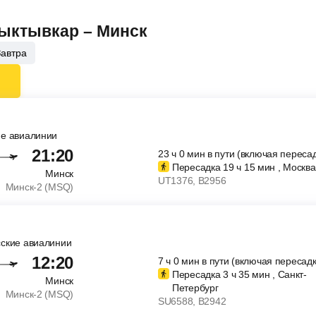
Сыктывкар – Минск
Завтра
ие авиалинии
21:20
23
ч
0
мин
в пути (включая пересад
Пересадка 19
ч
15
мин
, Москва
Минск
UT1376
, B2956
Минск-2 (MSQ)
сские авиалинии
12:20
7
ч
0
мин
в пути (включая пересадк
Пересадка 3
ч
35
мин
, Санкт-
Минск
Петербург
Минск-2 (MSQ)
SU6588
, B2942