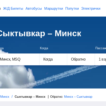
ы
Ж/Д Билеты
Автобусы
Маршрутки
Попутки
Электрички
Сыктывкар – Минск
да
Когда
Пассаж
Когда
Обратно
Минск
Сыктывкар – Минск
Обратно:
Минск – Сыктывкар