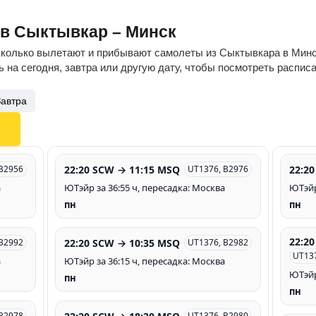
ов Сыктывкар – Минск
сколько вылетают и прибывают самолеты из Сыктывкара в Минск
 на сегодня, завтра или другую дату, чтобы посмотреть распис
Завтра
22:20 SCW → 11:15 MSQ
22:2
 B2956
UT1376, B2976
а
ЮТэйр за 36:55 ч, пересадка: Москва
ЮТэйр
пн
пн
22:2
22:20 SCW → 10:35 MSQ
 B2992
UT1376, B2982
UT13
а
ЮТэйр за 36:15 ч, пересадка: Москва
ЮТэйр
пн
пн
 B2978
UT1376, B2980