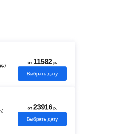
11582
от
р.
ку)
Выбрать дату
23916
от
р.
у)
Выбрать дату