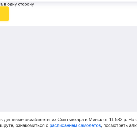
а в одну сторону
ы
ть дешевые авиабилеты из Сыктывкара в Минск от
11 582
р.
На с
ршруте, ознакомиться с
расписанием самолетов
, посмотреть ал