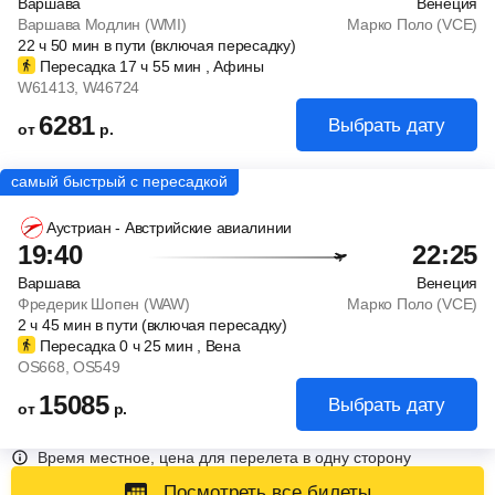
Варшава
Венеция
Варшава Модлин (WMI)
Марко Поло (VCE)
22
ч
50
мин
в пути (включая пересадку)
Пересадка 17
ч
55
мин
, Афины
W61413
, W46724
6281
Выбрать дату
от
р.
Аустриан - Австрийские авиалинии
19:40
22:25
Варшава
Венеция
Фредерик Шопен (WAW)
Марко Поло (VCE)
2
ч
45
мин
в пути (включая пересадку)
Пересадка 0
ч
25
мин
, Вена
OS668
, OS549
15085
Выбрать дату
от
р.
Время местное, цена для перелета в одну сторону
Посмотреть все билеты