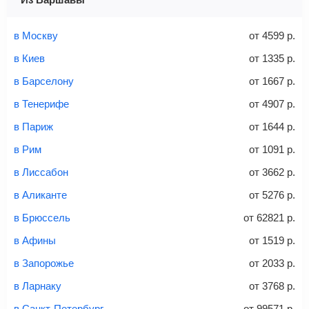
Найти билеты
Заполните форму и оплатите
— укажите паспортные
и контактные данные, внимательно все перепроверьте
в Москву
от
4599
р.
Советы как сэкономить на покупке билета
и затем оплатите билет одним из перечисленных
в Киев
от
1335
р.
способов: через интернет-банк, банковской картой,
электронными деньгами или наличными в салонах
в Барселону
от
1667
р.
связи «Связной» или «Евросеть».
в Тенерифе
от
4907
р.
Это все
— после оплаты в течение 10 минут к вам на
email придет электронный билет с данными о вашем
в Париж
от
1644
р.
перелете. Его нужно распечатать и взять с собой в
в Рим
от
1091
р.
аэропорт. Для посадки потребуется только паспорт.
Багаж
— это крупные предметы, сдаваемые в
в Лиссабон
от
3662
р.
багажное отделение самолета.
Найти билеты
в Аликанте
от
5276
р.
не более 23 кг – эконом-класс
в Брюссель
от
62821
р.
Стоимость авиабилетов зависит от выбранного тарифа:
в Афины
от
1519
р.
С багажом
= ручная кладь + багаж
в Запорожье
от
2033
р.
Без багажа
= ручная кладь*
в Ларнаку
от
3768
р.
Количество багажа
в Санкт-Петербург
от
99571
р.