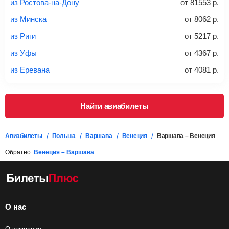
*При необходимости багаж оплачивается отдельно при
из Ростова-на-Дону
от
81553
р.
регистрации на рейс, в среднем
50 Euro
за место. Как
правило, сразу купить билет с багажом дешевле, чем
из Минска
от
8062
р.
дополнительно оплачивать его в аэропорту.
из Риги
от
5217
р.
Важно:
При покупке билета рекомендуем внимательно
проверять на официальном сайте продавца, включен ли
из Уфы
от
4367
р.
багаж в стоимость.
из Еревана
от
4081
р.
Подробная информация о перевозке багажа и его габаритах
Найти авиабилеты
Авиабилеты
Польша
Варшава
Венеция
Варшава – Венеция
Обратно:
Венеция – Варшава
О нас