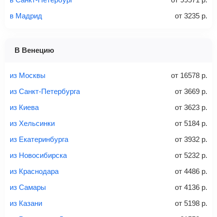
в Мадрид
от
3235
р.
1 место
2 места
3 места
В Венецию
Найти билеты с багажом
из Москвы
от
16578
р.
из Санкт-Петербурга
от
3669
р.
из Киева
от
3623
р.
Вес багажа
из Хельсинки
от
5184
р.
из Екатеринбурга
от
3932
р.
из Новосибирска
от
5232
р.
20-23 кг
30 кг
40 кг
из Краснодара
от
4486
р.
Найти билеты с багажом
из Самары
от
4136
р.
из Казани
от
5198
р.