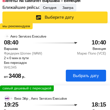
Билеты на самолет Варшава – Венеция
Ближайшие рейсы:
Сегодня
Завтра
Выберите дату
Aero Services Executive
08:40
10:40
Варшава
Венеция
Фредерик Шопен (WAW)
Марко Поло (VCE)
2
ч
0
мин
в пути
Без пересадок
W41345
3408
Выбрать дату
от
р.
Визз Эйр
, Aero Services Executive
19:25
18:15