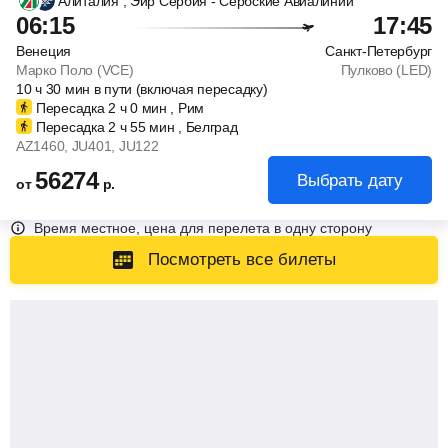
Алиталия
, Эйр Сербия - Сербские Авиалинии
06:15
17:45
Венеция
Санкт-Петербург
Марко Поло (VCE)
Пулково (LED)
10
ч
30
мин
в пути (включая пересадку)
Пересадка 2
ч
0
мин
, Рим
Пересадка 2
ч
55
мин
, Белград
AZ1460
, JU401
, JU122
56274
Выбрать дату
от
р.
Время местное, цена для перелета в одну сторону
Посмотреть все билеты