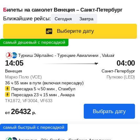
Билеты на самолет Венеция – Санкт-Петербург
Ближайшие рейсы:
Сегодня
Завтра
Выберите дату
Туркиш Эйрлайнс - Турецкие Авиалинии
, Valuair
14:05
04:00
Венеция
Санкт-Петербург
Марко Поло (VCE)
Пулково (LED)
36
ч
55
мин
в пути (включая пересадку)
Пересадка 5
ч
50
мин
, Стамбул
Пересадка 23
ч
15
мин
, Анкара
TK1872
, VF3004
, VF633
26432
Выбрать дату
от
р.