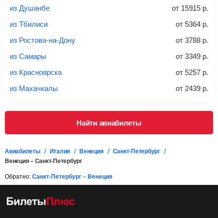
из Душанбе
от
15915
р.
20-23 кг
30 кг
40 кг
из Тбилиси
от
5364
р.
Найти билеты с багажом
из Ростова-на-Дону
от
3788
р.
из Самары
от
3349
р.
*При необходимости багаж оплачивается отдельно при
из Красноярска
от
5257
р.
регистрации на рейс, в среднем
50 Euro
за место. Как
правило, сразу купить билет с багажом дешевле, чем
из Махачкалы
от
2439
р.
дополнительно оплачивать его в аэропорту.
Важно:
При покупке билета рекомендуем внимательно
проверять на официальном сайте продавца, включен ли
Найти авиабилеты
багаж в стоимость.
Подробная информация о перевозке багажа и его габаритах
Авиабилеты
Италия
Венеция
Санкт-Петербург
Венеция – Санкт-Петербург
Обратно:
Санкт-Петербург – Венеция