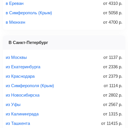
в Ереван
от
4310
р.
Стоимость авиабилетов зависит от выбранного тарифа:
в Симферополь (Крым)
от
5058
р.
С багажом
= ручная кладь + багаж
в Мюнхен
от
4700
р.
Без багажа
= ручная кладь*
Количество багажа
В Санкт-Петербург
из Москвы
от
1137
р.
из Екатеринбурга
от
2336
р.
1 место
2 места
3 места
из Краснодара
от
2379
р.
Найти билеты с багажом
из Симферополя (Крым)
от
1114
р.
из Новосибирска
от
2802
р.
из Уфы
от
2567
р.
Вес багажа
из Калининграда
от
1315
р.
из Ташкента
от
11415
р.