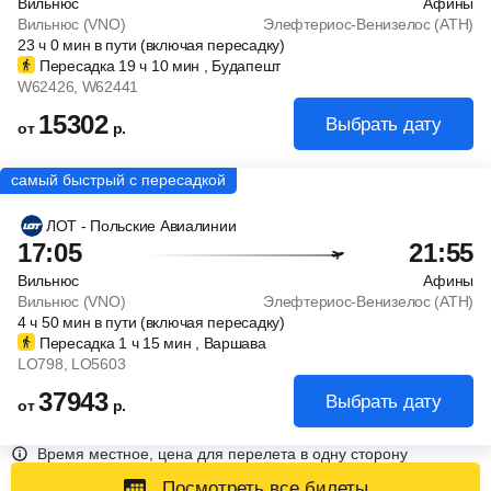
Вильнюс
Афины
Вильнюс (VNO)
Элефтериос-Венизелос (ATH)
23
ч
0
мин
в пути (включая пересадку)
Пересадка 19
ч
10
мин
, Будапешт
W62426
, W62441
15302
Выбрать дату
от
р.
ЛОТ - Польские Авиалинии
17:05
21:55
Вильнюс
Афины
Вильнюс (VNO)
Элефтериос-Венизелос (ATH)
4
ч
50
мин
в пути (включая пересадку)
Пересадка 1
ч
15
мин
, Варшава
LO798
, LO5603
37943
Выбрать дату
от
р.
Время местное, цена для перелета в одну сторону
Посмотреть все билеты