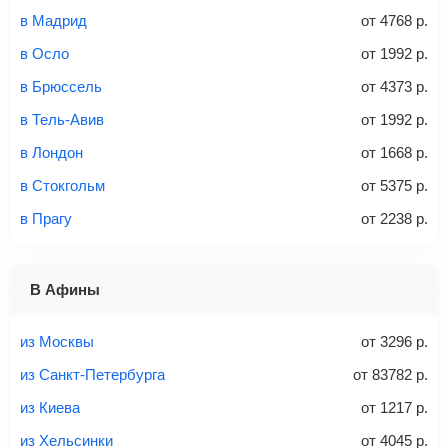
Найти билеты
в Мадрид
от
4768
р.
не более 23 кг – эконом-класс
в Осло
от
1992
р.
Стоимость авиабилетов зависит от выбранного тарифа:
в Брюссель
от
4373
р.
С багажом
= ручная кладь + багаж
в Тель-Авив
от
1992
р.
Без багажа
= ручная кладь*
в Лондон
от
1668
р.
Количество багажа
в Стокгольм
от
5375
р.
в Прагу
от
2238
р.
1 место
2 места
3 места
В Афины
Найти билеты с багажом
из Москвы
от
3296
р.
из Санкт-Петербурга
от
83782
р.
из Киева
от
1217
р.
Вес багажа
из Хельсинки
от
4045
р.