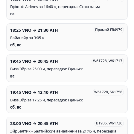
Djibouti Airlines за 16:40 ч, пересадка: Стокгольм
вс
18:25 VNO → 21:30 ATH
Прямой FR4979
Райанэйр за 3:05 ч
сб, вс
19:45 VNO → 20:45 ATH
W61728, W61717
Визз Эйр за 25:00 ч, пересадка: Гданьск
вс
19:45 VNO → 13:10 ATH
W61728, SK1758
Визз Эйр за 17:25 ч, пересадка: Гданьск
сб, вс
23:00 VNO → 20:45 ATH
BT905, W61726
ЭйрБалтик - Балтийские авиалинии за 21:45 ч, пересадка: