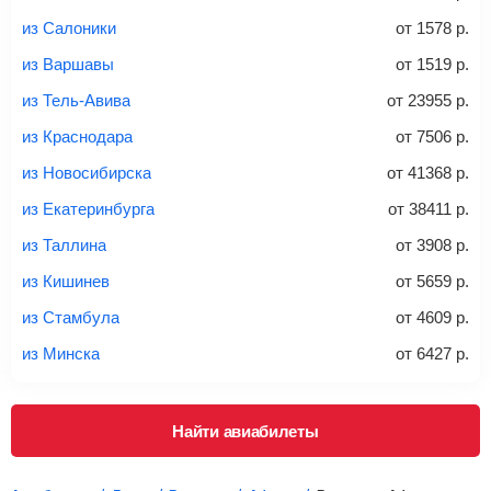
из Салоники
от
1578
р.
из Варшавы
от
1519
р.
20-23 кг
30 кг
40 кг
из Тель-Авива
от
23955
р.
Найти билеты с багажом
из Краснодара
от
7506
р.
из Новосибирска
от
41368
р.
*При необходимости багаж оплачивается отдельно при
из Екатеринбурга
от
38411
р.
регистрации на рейс, в среднем
50 Euro
за место. Как
правило, сразу купить билет с багажом дешевле, чем
из Таллина
от
3908
р.
дополнительно оплачивать его в аэропорту.
из Кишинев
от
5659
р.
Важно:
При покупке билета рекомендуем внимательно
проверять на официальном сайте продавца, включен ли
из Стамбула
от
4609
р.
багаж в стоимость.
из Минска
от
6427
р.
Подробная информация о перевозке багажа и его габаритах
Найти авиабилеты