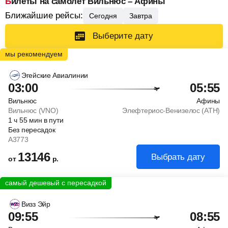
Билеты на самолет Вильнюс – Афины
Ближайшие рейсы:
Сегодня
Завтра
Выберите дату
Эгейские Авиалинии
03:00
05:55
Вильнюс
Афины
Вильнюс (VNO)
Элефтериос-Венизелос (ATH)
1
ч
55
мин
в пути
Без пересадок
A3773
13146
Выбрать дату
от
р.
Визз Эйр
09:55
08:55