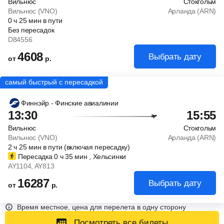
Вильнюс
Стокгольм
Вильнюс (VNO)
Арланда (ARN)
0
ч
25
мин
в пути
Без пересадок
D84556
4608
Выбрать дату
от
р.
Финнэйр - Финские авиалинии
13:30
15:55
Вильнюс
Стокгольм
Вильнюс (VNO)
Арланда (ARN)
2
ч
25
мин
в пути (включая пересадку)
Пересадка 0
ч
35
мин
, Хельсинки
AY1104
, AY813
16287
Выбрать дату
от
р.
Время местное, цена для перелета в одну сторону
Посмотреть все билеты