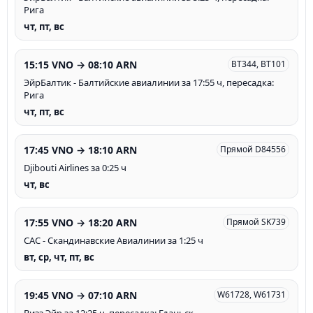
Рига
чт, пт, вс
15:15 VNO → 08:10 ARN
BT344, BT101
ЭйрБалтик - Балтийские авиалинии за 17:55 ч, пересадка:
Рига
чт, пт, вс
17:45 VNO → 18:10 ARN
Прямой D84556
Djibouti Airlines за 0:25 ч
чт, вс
17:55 VNO → 18:20 ARN
Прямой SK739
САС - Скандинавские Авиалинии за 1:25 ч
вт, ср, чт, пт, вс
19:45 VNO → 07:10 ARN
W61728, W61731