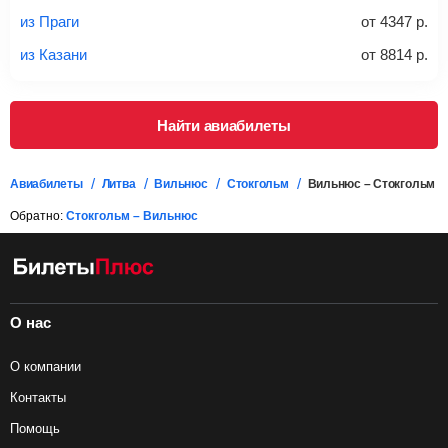
проверять на официальном сайте продавца, включен ли
из Праги
от
4347
р.
багаж в стоимость.
из Казани
от
8814
р.
Подробная информация о перевозке багажа и его габаритах
Найти авиабилеты
Авиабилеты
Литва
Вильнюс
Стокгольм
Вильнюс – Стокгольм
Обратно:
Стокгольм – Вильнюс
О нас
О компании
Контакты
Помощь