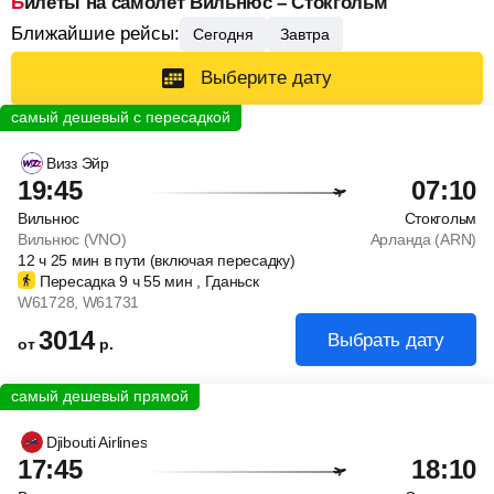
Билеты на самолет Вильнюс – Стокгольм
Ближайшие рейсы:
Сегодня
Завтра
Выберите дату
Визз Эйр
19:45
07:10
Вильнюс
Стокгольм
Вильнюс (VNO)
Арланда (ARN)
12
ч
25
мин
в пути (включая пересадку)
Пересадка 9
ч
55
мин
, Гданьск
W61728
, W61731
3014
Выбрать дату
от
р.
Djibouti Airlines
17:45
18:10