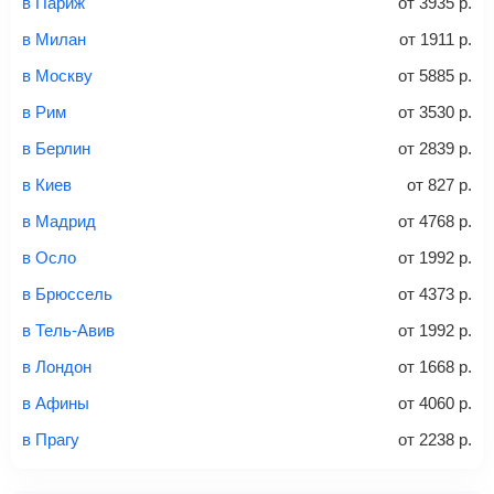
в Париж
от
3935
р.
способов: через интернет-банк, банковской картой,
электронными деньгами или наличными в салонах
в Милан
от
1911
р.
связи «Связной» или «Евросеть».
в Москву
от
5885
р.
Это все
— после оплаты в течение 10 минут к вам на
email придет электронный билет с данными о вашем
в Рим
от
3530
р.
перелете. Его нужно распечатать и взять с собой в
в Берлин
от
2839
р.
аэропорт. Для посадки потребуется только паспорт.
Багаж
— это крупные предметы, сдаваемые в
в Киев
от
827
р.
багажное отделение самолета.
Найти билеты
в Мадрид
от
4768
р.
не более 23 кг – эконом-класс
в Осло
от
1992
р.
Стоимость авиабилетов зависит от выбранного тарифа:
в Брюссель
от
4373
р.
С багажом
= ручная кладь + багаж
в Тель-Авив
от
1992
р.
Без багажа
= ручная кладь*
в Лондон
от
1668
р.
Количество багажа
в Афины
от
4060
р.
в Прагу
от
2238
р.