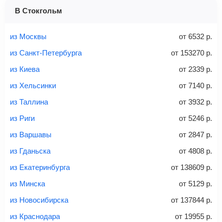
1 место
2 места
3 места
В Стокгольм
Найти билеты с багажом
из Москвы
от
6532
р.
из Санкт-Петербурга
от
153270
р.
из Киева
от
2339
р.
Вес багажа
из Хельсинки
от
7140
р.
из Таллина
от
3932
р.
из Риги
от
5246
р.
20-23 кг
30 кг
40 кг
из Варшавы
от
2847
р.
Найти билеты с багажом
из Гданьска
от
4808
р.
из Екатеринбурга
от
138609
р.
*При необходимости багаж оплачивается отдельно при
из Минска
от
5129
р.
регистрации на рейс, в среднем
50 Euro
за место. Как
правило, сразу купить билет с багажом дешевле, чем
из Новосибирска
от
137844
р.
дополнительно оплачивать его в аэропорту.
из Краснодара
от
19955
р.
Важно:
При покупке билета рекомендуем внимательно