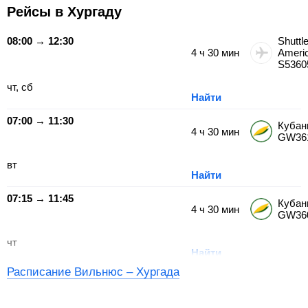
Рейсы в Хургаду
08:00 → 12:30
Shuttl
4
ч
30
мин
Ameri
S5360
чт, сб
Найти
07:00 → 11:30
Кубан
4
ч
30
мин
GW36
вт
Найти
07:15 → 11:45
Кубан
4
ч
30
мин
GW36
чт
Найти
Расписание Вильнюс – Хургада