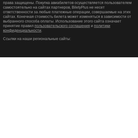
права защищены. Покупка авиабилетов осуществляется пользователем
самостоятельно на сайтах партнеров, BiletyPlus не несет
ответственности за любые платежные операции, совершаемые на этих
сайтах. Конечная стоимость билета может изменяться в зависимости от
выбранного способа оплаты. Использование этого сайта означает
принятие правил
пользовательского соглашения
и
политики
конфиденциальности
.
Ссылки на наши региональные сайты: