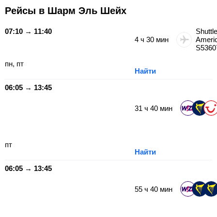
Рейсы в Шарм Эль Шейх
07:10 → 11:40
Shuttl
4
ч
30
мин
Ameri
S5360
пн, пт
Найти
06:05 → 13:45
31
ч
40
мин
пт
Найти
06:05 → 13:45
55
ч
40
мин