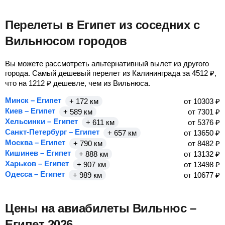
Перелеты в Египет из соседних с
Вильнюсом городов
Вы можете рассмотреть альтернативный вылет из другого
города. Самый дешевый перелет из Калининграда за
4512
₽
,
что на
1212
₽
дешевле, чем из Вильнюса.
Минск – Египет
+ 172 км
от
10303
₽
Киев – Египет
+ 589 км
от
7301
₽
Хельсинки – Египет
+ 611 км
от
5376
₽
Санкт-Петербург – Египет
+ 657 км
от
13650
₽
Москва – Египет
+ 790 км
от
8482
₽
Кишинев – Египет
+ 888 км
от
13132
₽
Харьков – Египет
+ 907 км
от
13498
₽
Одесса – Египет
+ 989 км
от
10677
₽
Цены на авиабилеты Вильнюс –
Египет 2026