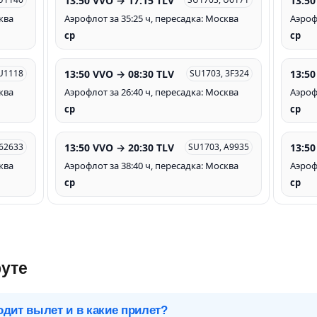
13:50 VVO → 17:15 TLV
13:50
ква
Аэрофлот за 35:25 ч, пересадка: Москва
Аэроф
ср
ср
13:50 VVO → 08:30 TLV
13:50
U1118
SU1703, 3F324
ква
Аэрофлот за 26:40 ч, пересадка: Москва
Аэроф
ср
ср
13:50 VVO → 20:30 TLV
13:50
62633
SU1703, A9935
ква
Аэрофлот за 38:40 ч, пересадка: Москва
Аэроф
ср
ср
уте
одит вылет и в какие прилет?