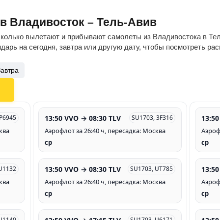
ов Владивосток – Тель-Авив
сколько вылетают и прибывают самолеты из Владивостока в Тел
дарь на сегодня, завтра или другую дату, чтобы посмотреть ра
Завтра
13:50 VVO → 08:30 TLV
13:50
P6945
SU1703, 3F316
ква
Аэрофлот за 26:40 ч, пересадка: Москва
Аэроф
ср
ср
13:50 VVO → 08:30 TLV
13:50
U1132
SU1703, UT785
ква
Аэрофлот за 26:40 ч, пересадка: Москва
Аэроф
ср
ср
U1140
SU1703, U6171