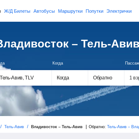
ы
Ж/Д Билеты
Автобусы
Маршрутки
Попутки
Электрички
ладивосток – Тель-Ави
да
Когда
Пассаж
Когда
Обратно
Тель-Авив
Владивосток – Тель-Авив
Обратно:
Тель-Авив – Вла