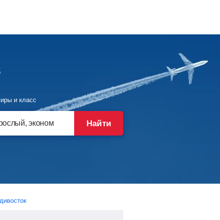
в
иры и класс
Найти
дивосток