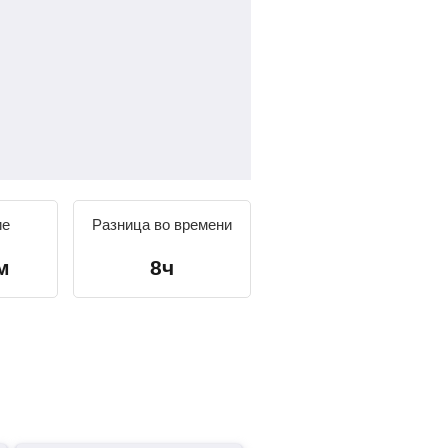
ие
Разница во времени
м
8ч