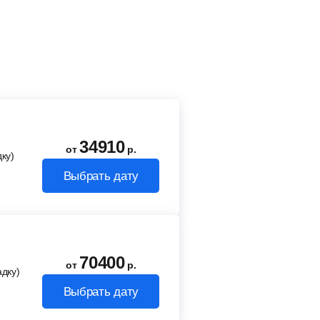
34910
от
р.
ку)
Выбрать дату
70400
от
р.
адку)
Выбрать дату