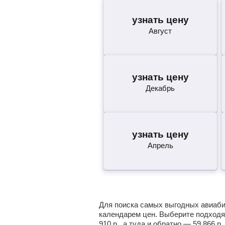
узнать цену
Август
узнать цену
Декабрь
узнать цену
Апрель
Для поиска самых выгодных авиабил
календарем цен. Выберите подходя
910
р.
, а туда и обратно —
59 866
р.