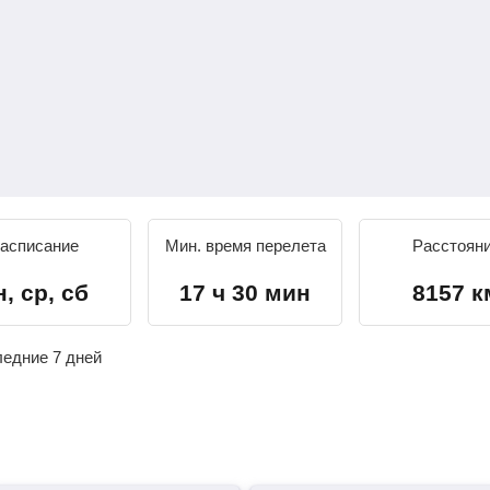
асписание
Мин. время перелета
Расстоян
н, ср, сб
17 ч 30 мин
8157 к
ледние 7 дней