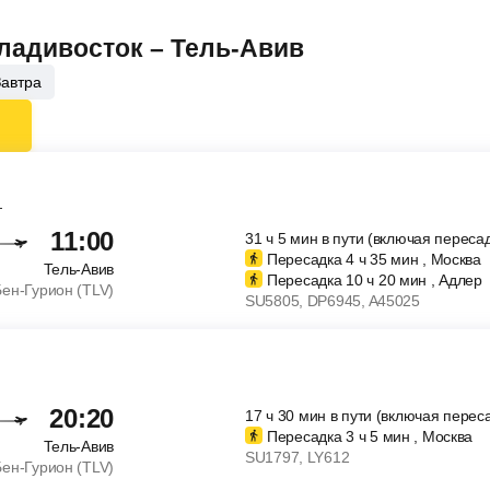
Владивосток – Тель-Авив
Завтра
т
11:00
31
ч
5
мин
в пути (включая пересад
Пересадка 4
ч
35
мин
, Москва
Тель-Авив
Пересадка 10
ч
20
мин
, Адлер
Бен-Гурион (TLV)
SU5805
, DP6945
, A45025
20:20
17
ч
30
мин
в пути (включая перес
Пересадка 3
ч
5
мин
, Москва
Тель-Авив
SU1797
, LY612
Бен-Гурион (TLV)