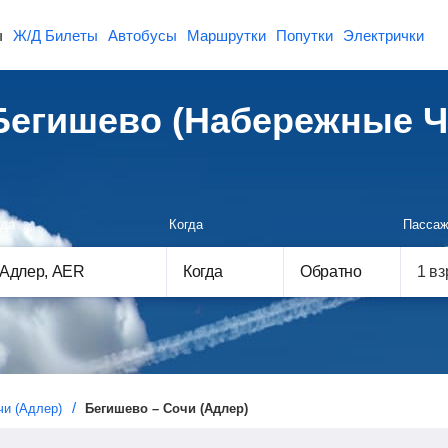
ы
Ж/Д Билеты
Автобусы
Маршрутки
Попутки
Электрички
Бегишево (Набережные 
да
Когда
Пассаж
Когда
Обратно
и (Адлер)
Бегишево – Сочи (Адлер)