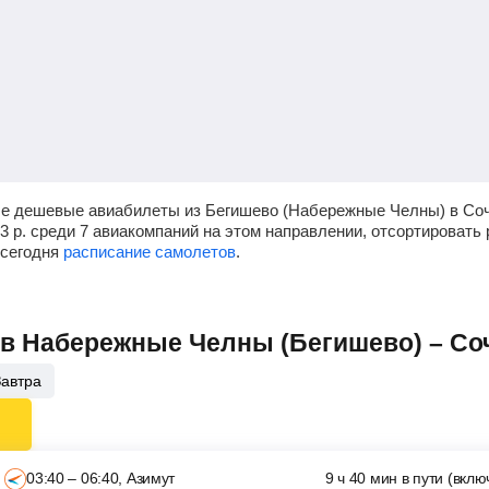
мые дешевые авиабилеты из Бегишево (Набережные Челны) в Соч
93
р.
среди 7 авиакомпаний на этом направлении, отсортировать 
 сегодня
расписание самолетов
.
ов Набережные Челны (Бегишево) – Со
Завтра
03:40 – 06:40, Азимут
9 ч 40 мин в пути (вкл