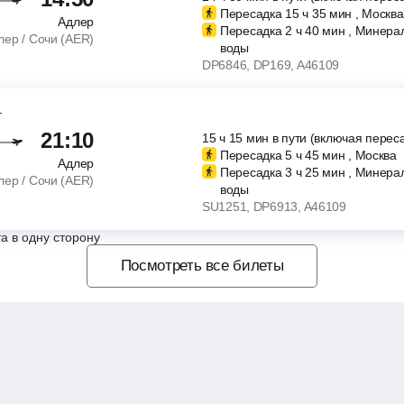
Пересадка 15
ч
35
мин
, Москва
Адлер
Пересадка 2
ч
40
мин
, Минера
лер / Сочи (AER)
воды
DP6846
, DP169
, A46109
т
21:10
15
ч
15
мин
в пути (включая перес
Пересадка 5
ч
45
мин
, Москва
Адлер
Пересадка 3
ч
25
мин
, Минера
лер / Сочи (AER)
воды
SU1251
, DP6913
, A46109
а в одну сторону
Посмотреть все билеты