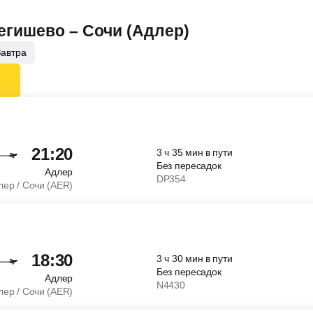
Бегишево – Сочи (Адлер)
Завтра
21:20
3
ч
35
мин
в пути
Без пересадок
Адлер
DP354
лер / Сочи (AER)
18:30
3
ч
30
мин
в пути
Без пересадок
Адлер
N4430
лер / Сочи (AER)