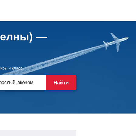
Челны) —
иры и класс
Найти