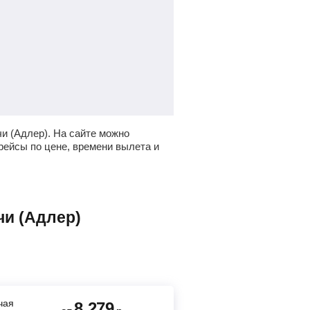
и (Адлер).
На сайте можно
рейсы по цене, времени вылета и
чи (Адлер)
ючая
8 279