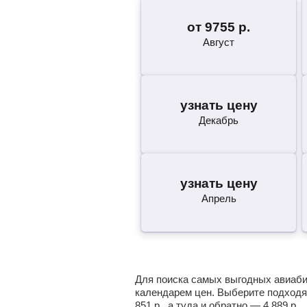
от
9755
р.
Август
узнать цену
Декабрь
узнать цену
Апрель
Для поиска самых выгодных авиабил
календарем цен. Выберите подходя
851
р.
, а туда и обратно —
4 889
р.