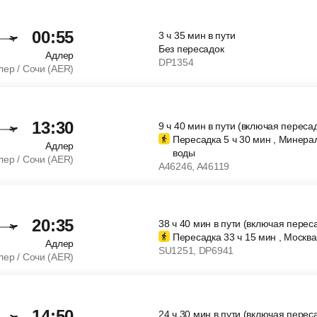
00:55
3
ч
35
мин
в пути
Без пересадок
Адлер
DP1354
лер / Сочи (AER)
13:30
9
ч
40
мин
в пути (включая пересад
Пересадка 5
ч
30
мин
, Минера
Адлер
воды
лер / Сочи (AER)
A46246
, A46119
20:35
38
ч
40
мин
в пути (включая перес
Пересадка 33
ч
15
мин
, Москва
Адлер
SU1251
, DP6941
лер / Сочи (AER)
14:50
24
ч
30
мин
в пути (включая перес