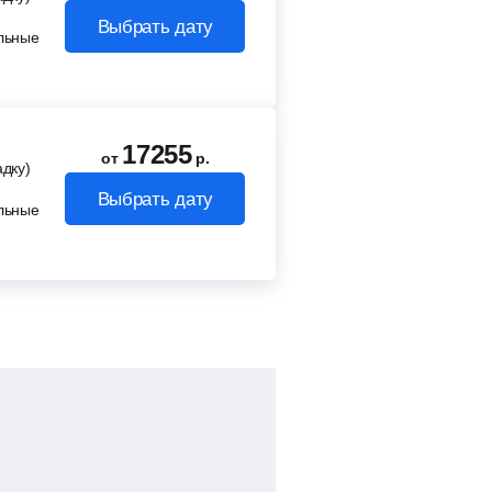
Выбрать дату
льные
17255
от
р.
адку)
Выбрать дату
льные