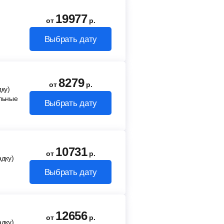
19977
от
р.
Выбрать дату
8279
от
р.
ку)
льные
Выбрать дату
10731
от
р.
адку)
Выбрать дату
12656
от
р.
адку)