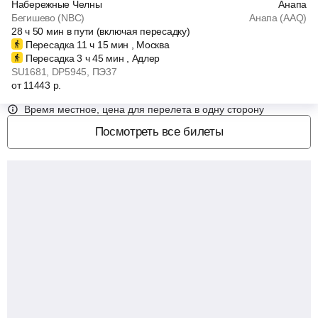
Набережные Челны
Анапа
Бегишево (NBC)
Анапа (AAQ)
28
ч
50
мин
в пути (включая пересадку)
Пересадка 11
ч
15
мин
, Москва
Пересадка 3
ч
45
мин
, Адлер
SU1681
, DP5945
, ПЭ37
от
11443
р.
Время местное, цена для перелета в одну сторону
Посмотреть все билеты