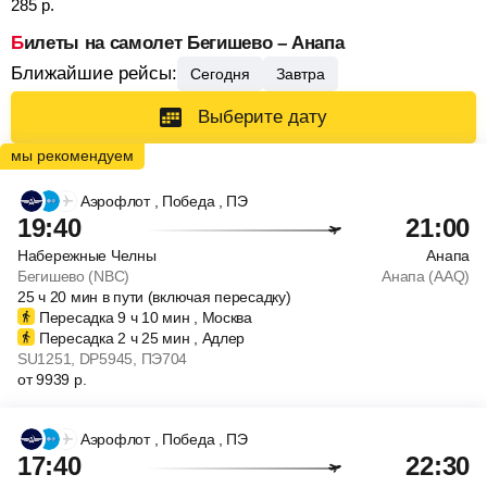
285
р.
Билеты на самолет Бегишево – Анапа
Ближайшие рейсы:
Сегодня
Завтра
Выберите дату
Аэрофлот
, Победа
, ПЭ
19:40
21:00
Набережные Челны
Анапа
Бегишево (NBC)
Анапа (AAQ)
25
ч
20
мин
в пути (включая пересадку)
Пересадка 9
ч
10
мин
, Москва
Пересадка 2
ч
25
мин
, Адлер
SU1251
, DP5945
, ПЭ704
от
9939
р.
Аэрофлот
, Победа
, ПЭ
17:40
22:30