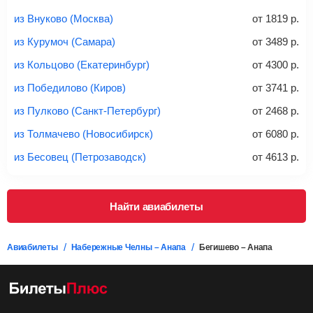
из Внуково (Москва)
от
1819
р.
из Курумоч (Самара)
от
3489
р.
из Кольцово (Екатеринбург)
от
4300
р.
из Победилово (Киров)
от
3741
р.
из Пулково (Санкт-Петербург)
от
2468
р.
из Толмачево (Новосибирск)
от
6080
р.
из Бесовец (Петрозаводск)
от
4613
р.
Найти авиабилеты
Авиабилеты
Набережные Челны – Анапа
Бегишево – Анапа