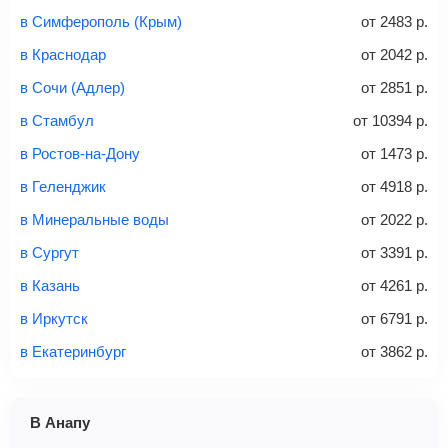
электронными деньгами или наличными в салонах
в Симферополь (Крым)
от
2483
р.
связи «Связной» или «Евросеть».
Найти
в Краснодар
от
2042
р.
Это все
— после оплаты в течение 10 минут к вам на
email придет электронный билет с данными о вашем
в Сочи (Адлер)
от
2851
р.
перелете. Его нужно распечатать и взять с собой в
Первый-класс
в Стамбул
от
10394
р.
аэропорт. Для посадки потребуется только паспорт.
в Ростов-на-Дону
от
1473
р.
Найти билеты
в Геленджик
от
4918
р.
?
в Минеральные воды
от
2022
р.
Найти
в Сургут
от
3391
р.
в Казань
от
4261
р.
в Иркутск
от
6791
р.
Советы как сэкономить на покупке билета
в Екатеринбург
от
3862
р.
В Анапу