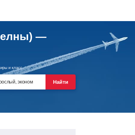
Челны) —
иры и класс
Найти