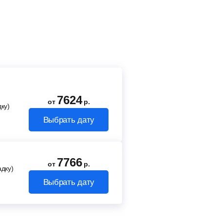
7624
от
р.
ку)
Выбрать дату
7766
от
р.
адку)
Выбрать дату