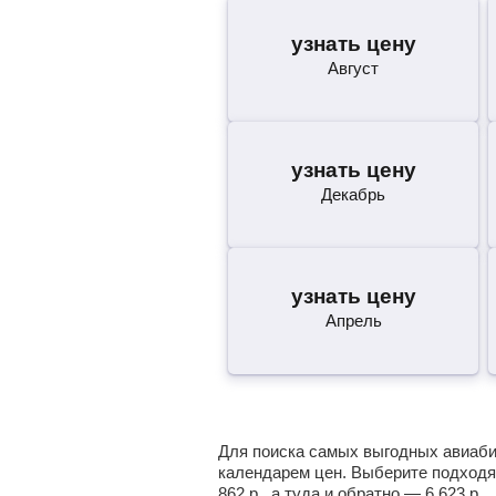
узнать цену
Август
узнать цену
Декабрь
узнать цену
Апрель
Для поиска самых выгодных авиабил
календарем цен. Выберите подходя
862
р.
, а туда и обратно —
6 623
р.