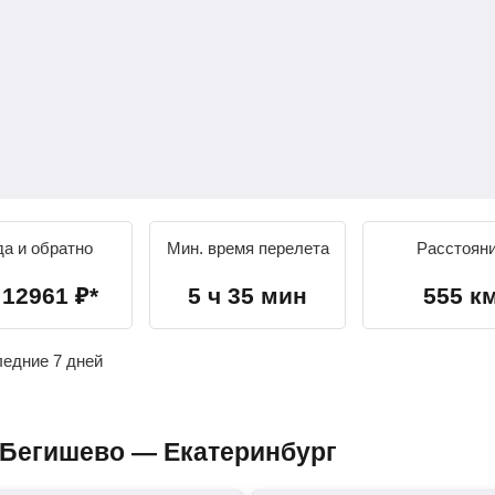
да и обратно
Мин. время перелета
Расстоян
т
12961
₽
*
5 ч 35 мин
555 к
ледние 7 дней
 Бегишево — Екатеринбург