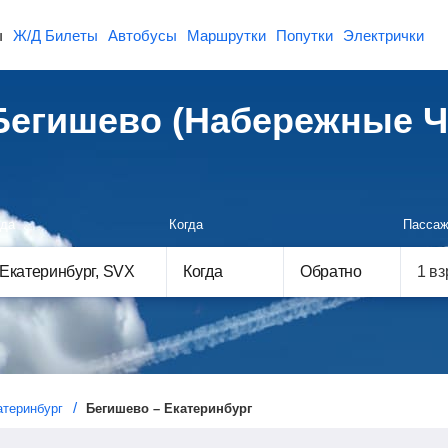
ы
Ж/Д Билеты
Автобусы
Маршрутки
Попутки
Электрички
Бегишево (Набережные 
да
Когда
Пассаж
Когда
Обратно
теринбург
Бегишево – Екатеринбург