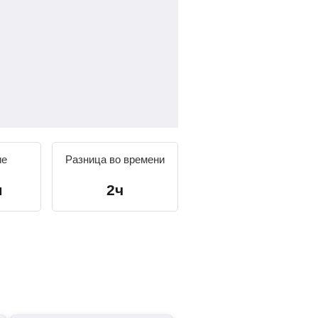
ие
Разница во времени
м
2ч