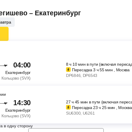
Бегишево – Екатеринбург
Завтра
04:00
8
ч
10
мин
в пути (включая пересад
Пересадка 3
ч
55
мин
, Москва
Екатеринбург
DP6846
, DP6543
Кольцово (SVX)
нии
14:30
27
ч
45
мин
в пути (включая перес
Пересадка 23
ч
25
мин
, Москва
Екатеринбург
SU6300
, U6261
Кольцово (SVX)
а в одну сторону