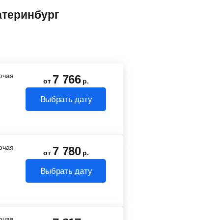
атеринбург
лючая
7 766
от
р.
Выбрать дату
лючая
7 780
от
р.
Выбрать дату
лючая