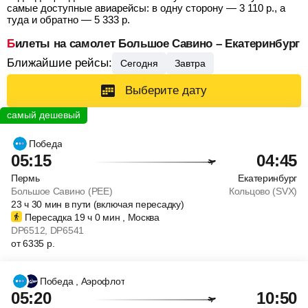
самые доступные авиарейсы: в одну сторону —
3 110
р.
, а
туда и обратно —
5 333
р.
Билеты на самолет Большое Савино – Екатеринбург
Ближайшие рейсы:
Сегодня
Завтра
Выберите дату
Победа
05:15
04:45
Пермь
Екатеринбург
Большое Савино (PEE)
Кольцово (SVX)
23
ч
30
мин
в пути (включая пересадку)
Пересадка 19
ч
0
мин
, Москва
DP6512
, DP6541
от
6335
р.
Победа
, Аэрофлот
05:20
10:50