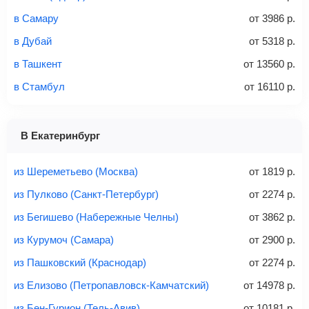
Найти
в Самару
от
3986
р.
в Дубай
от
5318
р.
Советы как сэкономить на покупке билета
в Ташкент
от
13560
р.
в Стамбул
от
16110
р.
В Екатеринбург
из Шереметьево (Москва)
от
1819
р.
из Пулково (Санкт-Петербург)
от
2274
р.
из Бегишево (Набережные Челны)
от
3862
р.
из Курумоч (Самара)
от
2900
р.
из Пашковский (Краснодар)
от
2274
р.
из Елизово (Петропавловск-Камчатский)
от
14978
р.
из Бен-Гурион (Тель-Авив)
от
10181
р.