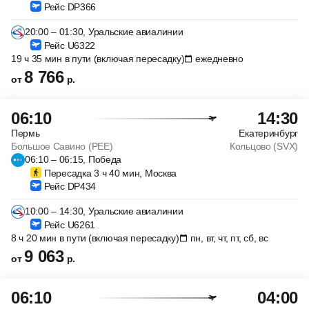
Рейс DP366
20:00 – 01:30, Уральские авиалинии
Рейс U6322
19 ч 35 мин в пути (включая пересадку)
ежедневно
8 766
от
р.
06:10
14:30
Пермь
Екатеринбург
Большое Савино (PEE)
Кольцово (SVX)
06:10 – 06:15, Победа
Пересадка 3 ч 40 мин, Москва
Рейс DP434
10:00 – 14:30, Уральские авиалинии
Рейс U6261
8 ч 20 мин в пути (включая пересадку)
пн, вт, чт, пт, сб, вс
9 063
от
р.
06:10
04:00