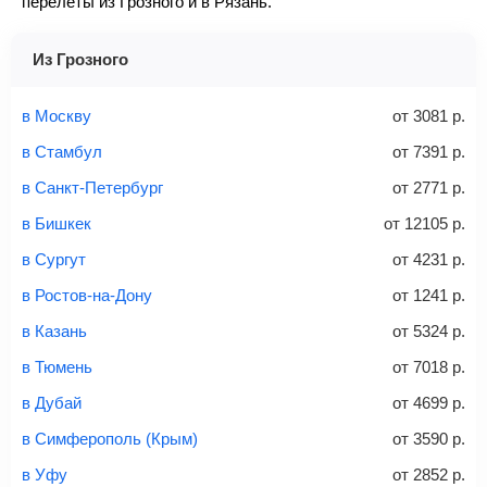
перелеты из Грозного и в Рязань.
также как исправить неточности, вы можете
посмотреть
(высота)
Перейдите по кнопке «Купить»
— после этого наша
здесь
.
не более 10 кг
система перенаправит вас на сайт продавца.
Из Грозного
Найти билеты
Заполните форму и оплатите
— укажите паспортные
и контактные данные, внимательно все перепроверьте
в Москву
от
3081
р.
и затем оплатите билет одним из перечисленных
в Стамбул
от
7391
р.
способов: через интернет-банк, банковской картой,
электронными деньгами или наличными в салонах
в Санкт-Петербург
от
2771
р.
связи «Связной» или «Евросеть».
в Бишкек
от
12105
р.
Это все
— после оплаты в течение 10 минут к вам на
email придет электронный билет с данными о вашем
в Сургут
от
4231
р.
перелете. Его нужно распечатать и взять с собой в
в Ростов-на-Дону
от
1241
р.
аэропорт. Для посадки потребуется только паспорт.
Багаж
— это крупные предметы, сдаваемые в
в Казань
от
5324
р.
багажное отделение самолета.
Найти билеты
в Тюмень
от
7018
р.
не более 23 кг – эконом-класс
в Дубай
от
4699
р.
Стоимость авиабилетов зависит от выбранного тарифа:
в Симферополь (Крым)
от
3590
р.
С багажом
= ручная кладь + багаж
в Уфу
от
2852
р.
Без багажа
= ручная кладь*