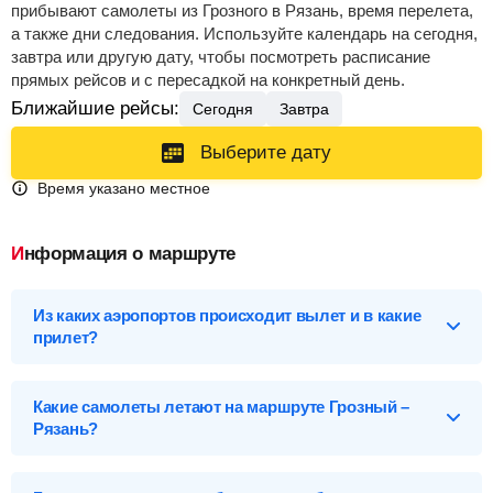
прибывают самолеты из Грозного в Рязань, время перелета,
а также дни следования. Используйте календарь на сегодня,
завтра или другую дату, чтобы посмотреть расписание
прямых рейсов и с пересадкой на конкретный день.
Ближайшие рейсы:
Сегодня
Завтра
Выберите дату
Время указано местное
Информация о маршруте
Из каких аэропортов происходит вылет и в какие
прилет?
Выберите нужный аэропорт вылета, чтобы посмотреть
подробное расписание вылетов и прилетов.
Какие самолеты летают на маршруте Грозный –
Рязань?
Грозный (GRV), Россия
Список самолетов, выполняющих рейсы в Рязань:
Аэропорты Грозного