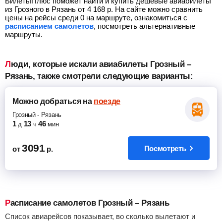
БилетыПлюс поможет найти и купить дешевые авиабилеты
из Грозного в Рязань от
4 168
р.
На сайте можно сравнить
цены на рейсы среди 0 на маршруте, ознакомиться с
расписанием самолетов
, посмотреть альтернативные
маршруты.
Люди, которые искали авиабилеты Грозный –
Рязань, также смотрели следующие варианты:
Можно добраться
на
поезде
Грозный
-
Рязань
1
13
46
д
ч
мин
3091
Посмотреть
от
р.
Расписание самолетов Грозный – Рязань
Список авиарейсов показывает, во сколько вылетают и