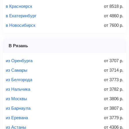
в Красноярск
от
8518
р.
Количество багажа
в Екатеринбург
от
4860
р.
в Новосибирск
от
7600
р.
1 место
2 места
3 места
В Рязань
Найти билеты с багажом
из Оренбурга
от
3707
р.
из Самары
от
3714
р.
из Белгорода
от
3773
р.
Вес багажа
из Нальчика
от
3782
р.
из Москвы
от
3806
р.
из Барнаула
от
3807
р.
20-23 кг
30 кг
40 кг
из Еревана
от
3779
р.
Найти билеты с багажом
из Астаны
от
4306
р.