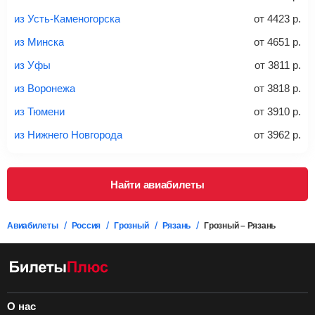
из Усть-Каменогорска
от
4423
р.
*При необходимости багаж оплачивается отдельно при
из Минска
от
4651
р.
регистрации на рейс, в среднем
50 Euro
за место. Как
правило, сразу купить билет с багажом дешевле, чем
из Уфы
от
3811
р.
дополнительно оплачивать его в аэропорту.
из Воронежа
от
3818
р.
Важно:
При покупке билета рекомендуем внимательно
проверять на официальном сайте продавца, включен ли
из Тюмени
от
3910
р.
багаж в стоимость.
из Нижнего Новгорода
от
3962
р.
Подробная информация о перевозке багажа и его габаритах
Найти авиабилеты
Авиабилеты
Россия
Грозный
Рязань
Грозный – Рязань
О нас