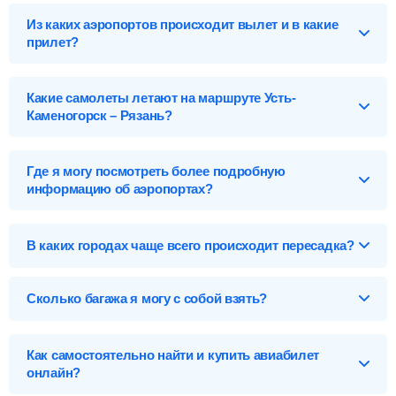
Из каких аэропортов происходит вылет и в какие
прилет?
Выберите нужный аэропорт вылета, чтобы посмотреть
подробное расписание вылетов и прилетов.
Какие самолеты летают на маршруте Усть-
Каменогорск – Рязань?
Усть-Каменогорск (UKK), Казахстан
Список самолетов, выполняющих рейсы в Рязань:
Аэропорты Усть-Каменогорска
Где я могу посмотреть более подробную
Усть-Каменогорск-UKK
информацию об аэропортах?
Найти билеты
Рязань (RZN), Россия
Карта, адреса, телефоны, табло вылета и прилета:
аэропорты Усть-Каменогорска
,
аэропорты Рязани
.
Аэропорты Рязани
В каких городах чаще всего происходит пересадка?
Рязань-RZN
На данном направлении отсутствуют авиарейсы с
пересадкой. Воспользуйтесь прямыми рейсами в Рязань.
Сколько багажа я могу с собой взять?
Предметы, которые вы можете брать с собой на борт
самолета, делятся на багаж и ручную кладь.
Как самостоятельно найти и купить авиабилет
онлайн?