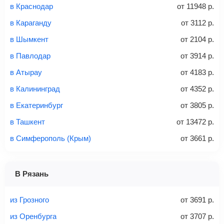
в Краснодар
от
11948
р.
аэропорт. Для посадки потребуется только паспорт.
Багаж
— это крупные предметы, сдаваемые в
в Караганду
от
3112
р.
багажное отделение самолета.
Найти билеты
в Шымкент
от
2104
р.
не более 23 кг – эконом-класс
в Павлодар
от
3914
р.
Стоимость авиабилетов зависит от выбранного тарифа:
в Атырау
от
4183
р.
С багажом
= ручная кладь + багаж
в Калининград
от
4352
р.
Без багажа
= ручная кладь*
в Екатеринбург
от
3805
р.
Количество багажа
в Ташкент
от
13472
р.
в Симферополь (Крым)
от
3661
р.
1 место
2 места
3 места
В Рязань
Найти билеты с багажом
из Грозного
от
3691
р.
из Оренбурга
от
3707
р.