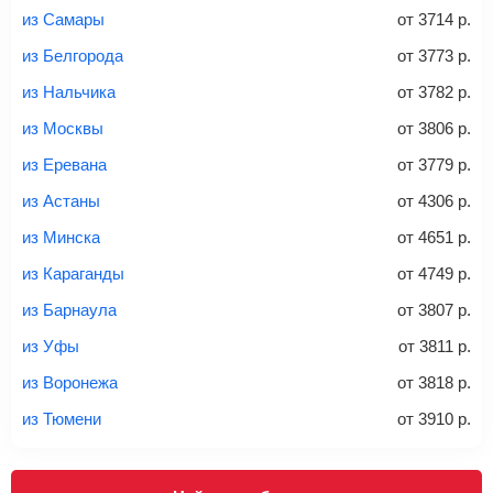
из Самары
от
3714
р.
Вес багажа
из Белгорода
от
3773
р.
из Нальчика
от
3782
р.
из Москвы
от
3806
р.
20-23 кг
30 кг
40 кг
из Еревана
от
3779
р.
Найти билеты с багажом
из Астаны
от
4306
р.
из Минска
от
4651
р.
*При необходимости багаж оплачивается отдельно при
из Караганды
от
4749
р.
регистрации на рейс, в среднем
50 Euro
за место. Как
правило, сразу купить билет с багажом дешевле, чем
из Барнаула
от
3807
р.
дополнительно оплачивать его в аэропорту.
из Уфы
от
3811
р.
Важно:
При покупке билета рекомендуем внимательно
проверять на официальном сайте продавца, включен ли
из Воронежа
от
3818
р.
багаж в стоимость.
из Тюмени
от
3910
р.
Подробная информация о перевозке багажа и его габаритах