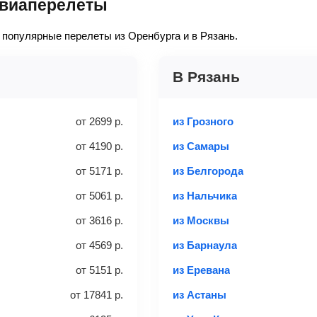
авиаперелеты
обой в салон самолета, не
осмотреть здесь
.
ь»
— после этого наша система перенаправит вас на сайт прода
Багаж
— это крупные предм
популярные перелеты из Оренбурга и в Рязань.
отделение самолета.
м (ширина), 40 см (высота)
Найти билеты
е
— укажите паспортные и контактные данные, внимательно все 
не более 23 кг – эконом
 способов: через интернет-банк, банковской картой, электрон
В Рязань
«Евросеть».
 выбранного тарифа:
ение 10 минут к вам на email придет электронный билет с данн
аж
от
2699
р.
из Грозного
 аэропорт. Для посадки потребуется только паспорт.
от
4190
р.
из Самары
Найти билеты
от
5171
р.
из Белгорода
Вес багажа
от
5061
р.
из Нальчика
от
3616
р.
из Москвы
та
3 места
20-23 кг
от
4569
р.
из Барнаула
от
5151
р.
из Еревана
с багажом
Найти би
от
17841
р.
из Астаны