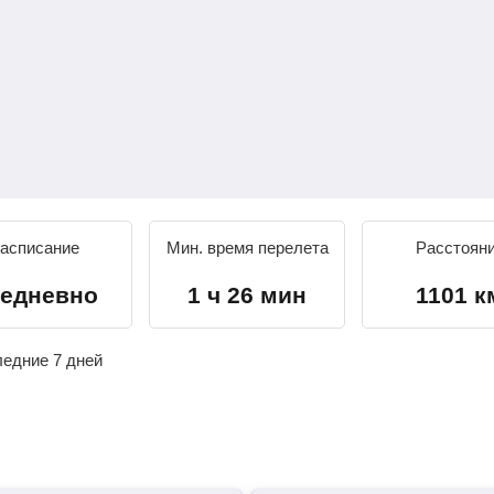
асписание
Мин. время перелета
Расстоян
едневно
1 ч 26 мин
1101 к
ледние 7 дней