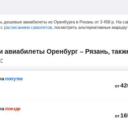
ь дешевые авиабилеты из Оренбурга в Рязань от
3 458
р.
На са
 с
расписанием самолетов
, посмотреть альтернативные маршру
:
на
попутке
42
от
на
поезде
16
от