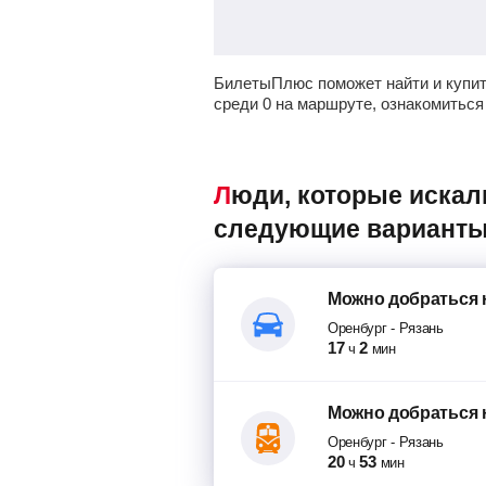
БилетыПлюс поможет найти и купит
среди 0 на маршруте, ознакомиться
Люди, которые искали авиабилеты Оренбург – Рязань, также смотрели
следующие варианты
Можно добраться
Оренбург
-
Рязань
17
2
ч
мин
Можно добраться
Оренбург
-
Рязань
20
53
ч
мин