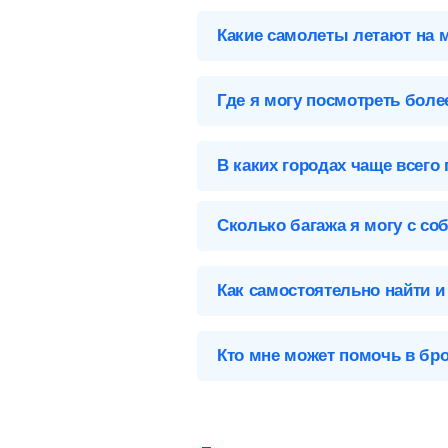
Выберите нужный аэропорт вылета,
Какие самолеты летают на 
Оренбург (REN), Россия
Список самолетов, выполняющих ре
Аэропорты Оренбурга
Где я могу посмотреть бол
Оренбург-REN
Карта, адреса, телефоны, табло вы
В каких городах чаще всего
На данном направлении отсутствую
Сколько багажа я могу с со
Предметы, которые вы можете брать
Как самостоятельно найти и
Чтобы купить билет на самолет Оре
Кто мне может помочь в бр
Заполните форму поиска
— у
Чтобы связаться со службой подде
возможность написать свой вопрос 
Выберите подходящий биле
наличие багажа и стоимость, 
Ручная кладь
— это небольшие 
Подробную инструкцию об электронно