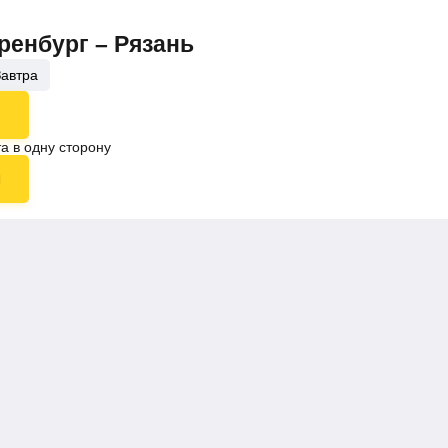
ренбург – Рязань
Завтра
а в одну сторону
ы