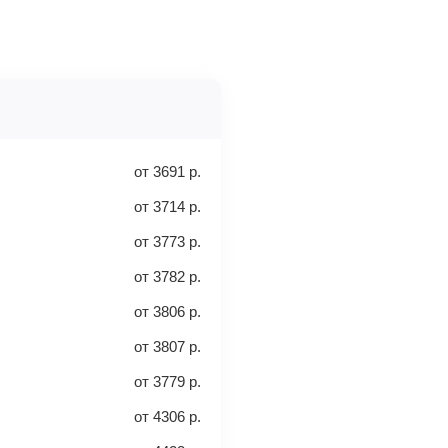
вца.
еты, сдаваемые в багажное
перепроверьте и затем оплатите
-класс
ными деньгами или наличными в
ыми о вашем перелете. Его нужно
от
3691
р.
от
3714
р.
от
3773
р.
от
3782
р.
от
3806
р.
30 кг
40 кг
от
3807
р.
от
3779
р.
леты с багажом
от
4306
р.