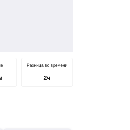
ие
Разница во времени
м
2ч