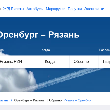
ы
Ж/Д Билеты
Автобусы
Маршрутки
Попутки
Электрички
ренбург – Рязань
да
Когда
Пассаж
Когда
Обратно
язань
Оренбург – Рязань
Обратно:
Рязань – Оренбург