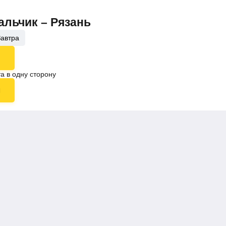
альчик – Рязань
Завтра
а в одну сторону
ы