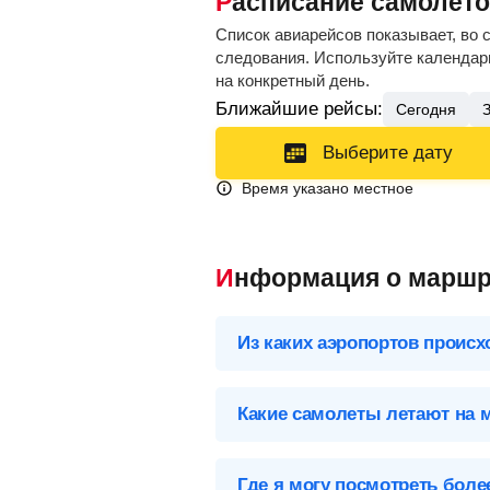
Расписание самолето
Список авиарейсов показывает, во 
следования. Используйте календарь
на конкретный день.
Ближайшие рейсы:
Сегодня
Выберите дату
Время указано местное
Информация о маршр
Из каких аэропортов происх
Выберите нужный аэропорт вылета,
Какие самолеты летают на 
Нальчик (NAL), Россия
Список самолетов, выполняющих ре
Аэропорты Нальчика
Где я могу посмотреть бол