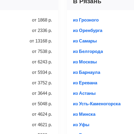
В Рязань
«Евросеть».
 выбранного тарифа:
ение 10 минут к вам на email придет электронный билет с данн
аж
от
1868
р.
из Грозного
 аэропорт. Для посадки потребуется только паспорт.
от
2336
р.
из Оренбурга
Найти билеты
от
13168
р.
из Самары
Вес багажа
от
7538
р.
из Белгорода
от
6243
р.
из Москвы
та
3 места
20-23 кг
от
5934
р.
из Барнаула
от
3752
р.
из Еревана
с багажом
Найти би
от
3644
р.
из Астаны
от
5048
р.
из Усть-Каменогорска
ается отдельно при регистрации на рейс, в среднем
50 Euro
з
от
4624
р.
из Минска
чем дополнительно оплачивать его в аэропорту.
ндуем внимательно проверять на официальном сайте продавца, 
от
4621
р.
из Уфы