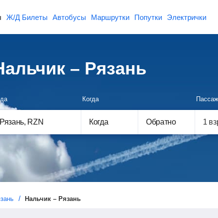
ы
Ж/Д Билеты
Автобусы
Маршрутки
Попутки
Электрички
альчик – Рязань
да
Когда
Пассаж
Когда
Обратно
зань
Нальчик – Рязань