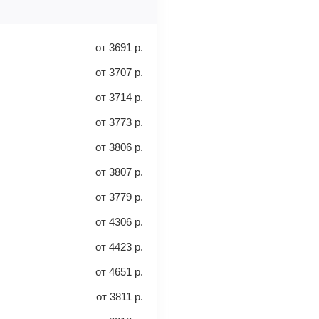
ыми о вашем перелете. Его нужно
от
3691
р.
от
3707
р.
от
3714
р.
от
3773
р.
от
3806
р.
30 кг
40 кг
от
3807
р.
от
3779
р.
леты с багажом
от
4306
р.
от
4423
р.
а место. Как правило, сразу
от
4651
р.
включен ли багаж в стоимость.
от
3811
р.