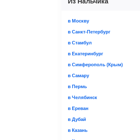
Из Нальчика
салонах связи «Связной» или 
Стоимость авиабилетов зависит от
Это все
— после оплаты в теч
С багажом
= ручная кладь + баг
в Москву
распечатать и взять с собой в
Без багажа
= ручная кладь*
в Санкт-Петербург
в Стамбул
Количество багажа
в Екатеринбург
в Симферополь (Крым)
1 место
2 мес
в Самару
в Пермь
Найти билеты 
в Челябинск
в Ереван
*При необходимости багаж оплачив
в Дубай
купить билет с багажом дешевле, 
Важно:
При покупке билета рекоме
в Казань