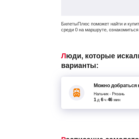
БилетыПлюс поможет найти и купит
среди 0 на маршруте, ознакомиться
Люди, которые искали авиабилеты Нальчик – Рязань, также смотрели следующие
варианты:
Можно добраться
Нальчик
-
Рязань
1
6
46
д
ч
мин