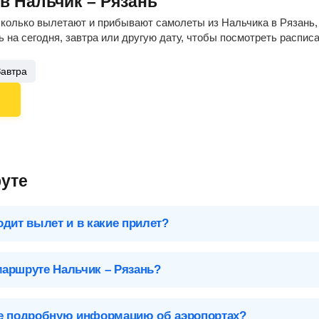
в Нальчик – Рязань
сколько вылетают и прибывают самолеты из Нальчика в Рязань, 
 на сегодня, завтра или другую дату, чтобы посмотреть распис
Завтра
уте
одит вылет и в какие прилет?
 чтобы посмотреть подробное расписание вылетов и прилетов.
маршруте Нальчик – Рязань?
Рязань (RZN), Россия
йсы в Рязань:
Аэропорты Рязани
ее подробную информацию об аэропортах?