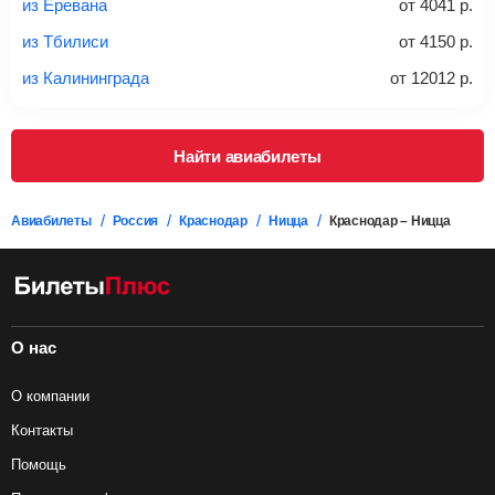
из Еревана
от
4041
р.
Важно:
При покупке билета рекомендуем внимательно
проверять на официальном сайте продавца, включен ли
из Тбилиси
от
4150
р.
багаж в стоимость.
из Калининграда
от
12012
р.
Подробная информация о перевозке багажа и его габаритах
Найти авиабилеты
Авиабилеты
Россия
Краснодар
Ницца
Краснодар – Ницца
О нас
О компании
Контакты
Помощь