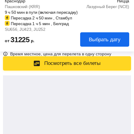
Краснодар
Ницца
Пашковский (KRR)
Лазурный Берег (NCE)
9
ч
50
мин
в пути (включая пересадку)
Пересадка 2
ч
50
мин
, Стамбул
Пересадка 1
ч
5
мин
, Белград
SU656
, JU423
, JU252
31225
Выбрать дату
от
р.
Время местное, цена для перелета в одну сторону
Посмотреть все билеты