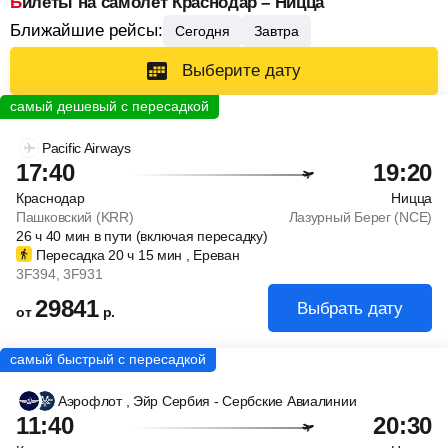
Билеты на самолет Краснодар – Ницца
Ближайшие рейсы:
Сегодня
Завтра
Выберите дату
Pacific Airways
17:40
19:20
Краснодар
Ницца
Пашковский (KRR)
Лазурный Берег (NCE)
26
ч
40
мин
в пути (включая пересадку)
Пересадка 20
ч
15
мин
, Ереван
3F394
, 3F931
29841
Выбрать дату
от
р.
Аэрофлот
, Эйр Сербия - Сербские Авиалинии
11:40
20:30