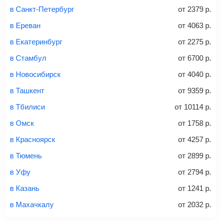
и затем оплатите билет одним из перечисленных
в Санкт-Петербург
от
2379
р.
способов: через интернет-банк, банковской картой,
электронными деньгами или наличными в салонах
в Ереван
от
4063
р.
связи «Связной» или «Евросеть».
в Екатеринбург
от
2275
р.
Это все
— после оплаты в течение 10 минут к вам на
email придет электронный билет с данными о вашем
в Стамбул
от
6700
р.
перелете. Его нужно распечатать и взять с собой в
в Новосибирск
от
4040
р.
аэропорт. Для посадки потребуется только паспорт.
Багаж
— это крупные предметы, сдаваемые в
в Ташкент
от
9359
р.
багажное отделение самолета.
Найти билеты
в Тбилиси
от
10114
р.
не более 23 кг – эконом-класс
в Омск
от
1758
р.
Стоимость авиабилетов зависит от выбранного тарифа:
в Красноярск
от
4257
р.
С багажом
= ручная кладь + багаж
в Тюмень
от
2899
р.
Без багажа
= ручная кладь*
в Уфу
от
2794
р.
Количество багажа
в Казань
от
1241
р.
в Махачкалу
от
2032
р.