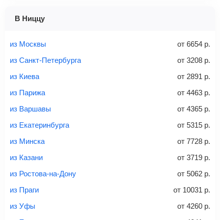
1 место
2 места
3 места
В Ниццу
Найти билеты с багажом
из Москвы
от
6654
р.
из Санкт-Петербурга
от
3208
р.
из Киева
от
2891
р.
Вес багажа
из Парижа
от
4463
р.
из Варшавы
от
4365
р.
из Екатеринбурга
от
5315
р.
20-23 кг
30 кг
40 кг
из Минска
от
7728
р.
Найти билеты с багажом
из Казани
от
3719
р.
из Ростова-на-Дону
от
5062
р.
*При необходимости багаж оплачивается отдельно при
из Праги
от
10031
р.
регистрации на рейс, в среднем
50 Euro
за место. Как
правило, сразу купить билет с багажом дешевле, чем
из Уфы
от
4260
р.
дополнительно оплачивать его в аэропорту.