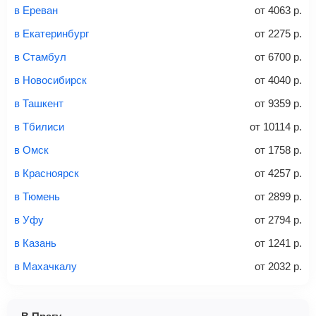
электронными деньгами или наличными в салонах
в Ереван
от
4063
р.
связи «Связной» или «Евросеть».
в Екатеринбург
от
2275
р.
Это все
— после оплаты в течение 10 минут к вам на
email придет электронный билет с данными о вашем
в Стамбул
от
6700
р.
перелете. Его нужно распечатать и взять с собой в
в Новосибирск
от
4040
р.
аэропорт. Для посадки потребуется только паспорт.
Багаж
— это крупные предметы, сдаваемые в
в Ташкент
от
9359
р.
багажное отделение самолета.
Найти билеты
в Тбилиси
от
10114
р.
не более 23 кг – эконом-класс
в Омск
от
1758
р.
Стоимость авиабилетов зависит от выбранного тарифа:
в Красноярск
от
4257
р.
С багажом
= ручная кладь + багаж
в Тюмень
от
2899
р.
Без багажа
= ручная кладь*
в Уфу
от
2794
р.
Количество багажа
в Казань
от
1241
р.
в Махачкалу
от
2032
р.
1 место
2 места
3 места