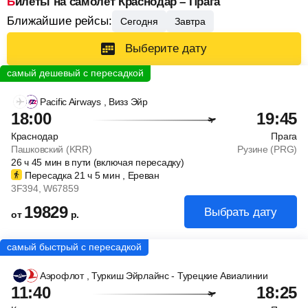
Билеты на самолет Краснодар – Прага
Ближайшие рейсы:
Сегодня
Завтра
Выберите дату
Pacific Airways
, Визз Эйр
18:00
19:45
Краснодар
Прага
Пашковский (KRR)
Рузине (PRG)
26
ч
45
мин
в пути (включая пересадку)
Пересадка 21
ч
5
мин
, Ереван
3F394
, W67859
19829
Выбрать дату
от
р.
Аэрофлот
, Туркиш Эйрлайнс - Турецкие Авиалинии
11:40
18:25