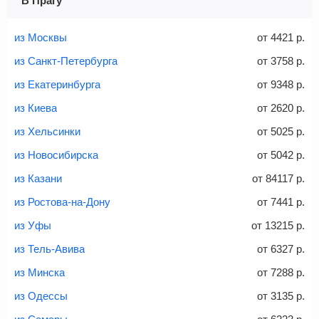
В Прагу
Найти билеты с багажом
из Москвы
от
4421
р.
из Санкт-Петербурга
от
3758
р.
из Екатеринбурга
от
9348
р.
Вес багажа
из Киева
от
2620
р.
из Хельсинки
от
5025
р.
из Новосибирска
от
5042
р.
20-23 кг
30 кг
40 кг
из Казани
от
84117
р.
Найти билеты с багажом
из Ростова-на-Дону
от
7441
р.
из Уфы
от
13215
р.
*При необходимости багаж оплачивается отдельно при
из Тель-Авива
от
6327
р.
регистрации на рейс, в среднем
50 Euro
за место. Как
правило, сразу купить билет с багажом дешевле, чем
из Минска
от
7288
р.
дополнительно оплачивать его в аэропорту.
из Одессы
от
3135
р.
Важно:
При покупке билета рекомендуем внимательно
проверять на официальном сайте продавца, включен ли