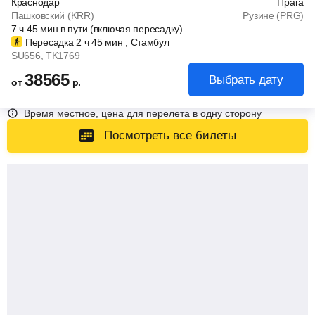
Краснодар
Прага
Пашковский (KRR)
Рузине (PRG)
7
ч
45
мин
в пути (включая пересадку)
Пересадка 2
ч
45
мин
, Стамбул
SU656
, TK1769
38565
Выбрать дату
от
р.
Время местное, цена для перелета в одну сторону
Посмотреть все билеты