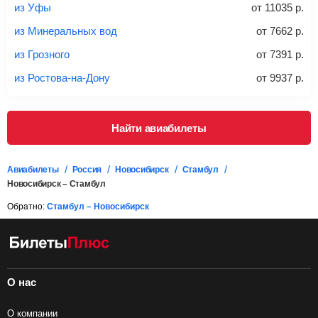
правило, сразу купить билет с багажом дешевле, чем
из Уфы
от
11035
р.
дополнительно оплачивать его в аэропорту.
из Минеральных вод
от
7662
р.
Важно:
При покупке билета рекомендуем внимательно
проверять на официальном сайте продавца, включен ли
из Грозного
от
7391
р.
багаж в стоимость.
из Ростова-на-Дону
от
9937
р.
Подробная информация о перевозке багажа и его габаритах
Найти авиабилеты
Авиабилеты
Россия
Новосибирск
Стамбул
Новосибирск – Стамбул
Обратно:
Стамбул – Новосибирск
О нас
О компании