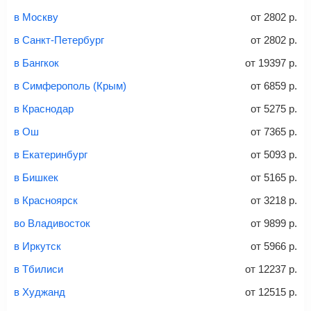
Найти билеты
Заполните форму и оплатите
— укажите паспортные
Советы как сэкономить на покупке билета
и контактные данные, внимательно все перепроверьте
в Москву
от
2802
р.
и затем оплатите билет одним из перечисленных
в Санкт-Петербург
от
2802
р.
способов: через интернет-банк, банковской картой,
электронными деньгами или наличными в салонах
в Бангкок
от
19397
р.
связи «Связной» или «Евросеть».
в Симферополь (Крым)
от
6859
р.
Это все
— после оплаты в течение 10 минут к вам на
email придет электронный билет с данными о вашем
в Краснодар
от
5275
р.
перелете. Его нужно распечатать и взять с собой в
в Ош
от
7365
р.
аэропорт. Для посадки потребуется только паспорт.
Багаж
— это крупные предметы, сдаваемые в
в Екатеринбург
от
5093
р.
багажное отделение самолета.
Найти билеты
в Бишкек
от
5165
р.
не более 23 кг – эконом-класс
в Красноярск
от
3218
р.
Стоимость авиабилетов зависит от выбранного тарифа:
во Владивосток
от
9899
р.
С багажом
= ручная кладь + багаж
в Иркутск
от
5966
р.
Без багажа
= ручная кладь*
в Тбилиси
от
12237
р.
Количество багажа
в Худжанд
от
12515
р.