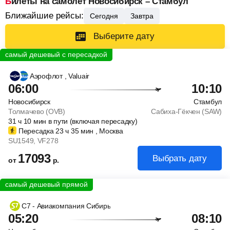
Билеты на самолет Новосибирск – Стамбул
Ближайшие рейсы:
Сегодня
Завтра
Выберите дату
Аэрофлот
, Valuair
06:00
10:10
Новосибирск
Стамбул
Толмачево (OVB)
Сабиха-Гёкчен (SAW)
31
ч
10
мин
в пути (включая пересадку)
Пересадка 23
ч
35
мин
, Москва
SU1549
, VF278
17093
Выбрать дату
от
р.
С7 - Авиакомпания Сибирь
05:20
08:10