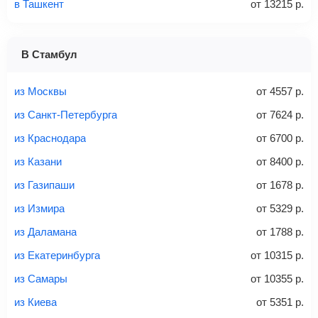
в Ташкент
от
13215
р.
1 место
2 места
3 места
В Стамбул
Найти билеты с багажом
из Москвы
от
4557
р.
из Санкт-Петербурга
от
7624
р.
из Краснодара
от
6700
р.
Вес багажа
из Казани
от
8400
р.
из Газипаши
от
1678
р.
из Измира
от
5329
р.
20-23 кг
30 кг
40 кг
из Даламана
от
1788
р.
Найти билеты с багажом
из Екатеринбурга
от
10315
р.
из Самары
от
10355
р.
*При необходимости багаж оплачивается отдельно при
из Киева
от
5351
р.
регистрации на рейс, в среднем
50 Euro
за место. Как