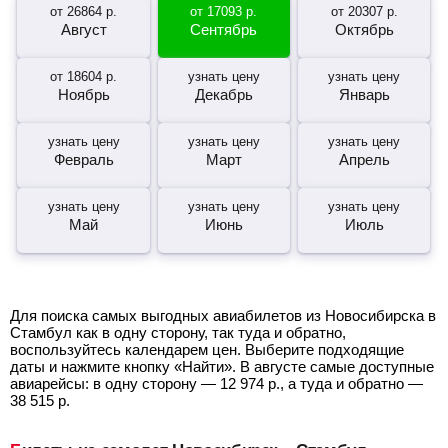
от
26864
р.
от
17093
р.
от
20307
р.
Август
Сентябрь
Октябрь
от
18604
р.
узнать цену
узнать цену
Ноябрь
Декабрь
Январь
узнать цену
узнать цену
узнать цену
Февраль
Март
Апрель
узнать цену
узнать цену
узнать цену
Май
Июнь
Июль
Для поиска самых выгодных авиабилетов из Новосибирска в
Стамбул как в одну сторону, так туда и обратно,
воспользуйтесь календарем цен. Выберите подходящие
даты и нажмите кнопку «Найти». В августе самые доступные
авиарейсы: в одну сторону —
12 974
р.
, а туда и обратно —
38 515
р.