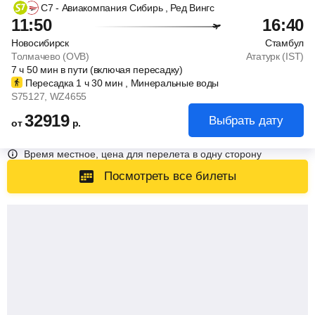
С7 - Авиакомпания Сибирь
, Ред Вингс
11:50
16:40
Новосибирск
Стамбул
Толмачево (OVB)
Ататурк (IST)
7
ч
50
мин
в пути (включая пересадку)
Пересадка 1
ч
30
мин
, Минеральные воды
S75127
, WZ4655
32919
Выбрать дату
от
р.
Время местное, цена для перелета в одну сторону
Посмотреть все билеты