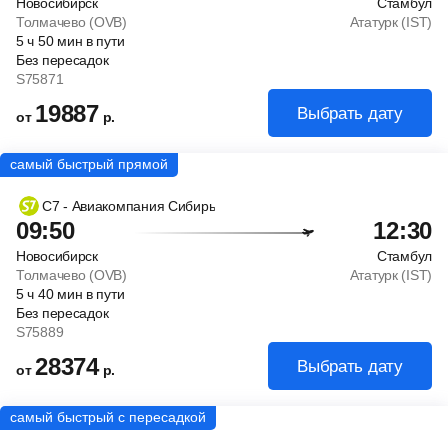
Новосибирск
Стамбул
Толмачево (OVB)
Ататурк (IST)
5
ч
50
мин
в пути
Без пересадок
S75871
19887
Выбрать дату
от
р.
С7 - Авиакомпания Сибирь
09:50
12:30
Новосибирск
Стамбул
Толмачево (OVB)
Ататурк (IST)
5
ч
40
мин
в пути
Без пересадок
S75889
28374
Выбрать дату
от
р.