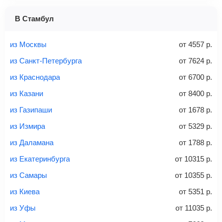
1 место
2 места
3 места
В Стамбул
Найти билеты с багажом
из Москвы
от
4557
р.
из Санкт-Петербурга
от
7624
р.
из Краснодара
от
6700
р.
Вес багажа
из Казани
от
8400
р.
из Газипаши
от
1678
р.
из Измира
от
5329
р.
20-23 кг
30 кг
40 кг
из Даламана
от
1788
р.
Найти билеты с багажом
из Екатеринбурга
от
10315
р.
из Самары
от
10355
р.
*При необходимости багаж оплачивается отдельно при
из Киева
от
5351
р.
регистрации на рейс, в среднем
50 Euro
за место. Как
правило, сразу купить билет с багажом дешевле, чем
из Уфы
от
11035
р.
дополнительно оплачивать его в аэропорту.