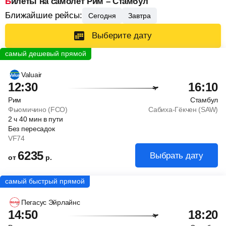
Билеты на самолет Рим – Стамбул
Ближайшие рейсы:
Сегодня
Завтра
Выберите дату
Valuair
12:30
16:10
Рим
Стамбул
Фьюмичино (FCO)
Сабиха-Гёкчен (SAW)
2
ч
40
мин
в пути
Без пересадок
VF74
6235
Выбрать дату
от
р.
Пегасус Эйрлайнс
14:50
18:20