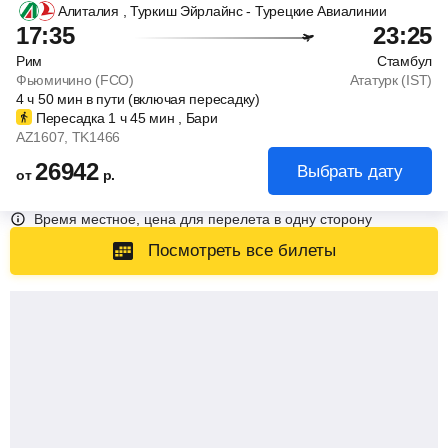
Алиталия
, Туркиш Эйрлайнс - Турецкие Авиалинии
17:35
23:25
Рим
Стамбул
Фьюмичино (FCO)
Ататурк (IST)
4
ч
50
мин
в пути (включая пересадку)
Пересадка 1
ч
45
мин
, Бари
AZ1607
, TK1466
26942
Выбрать дату
от
р.
Время местное, цена для перелета в одну сторону
Посмотреть все билеты