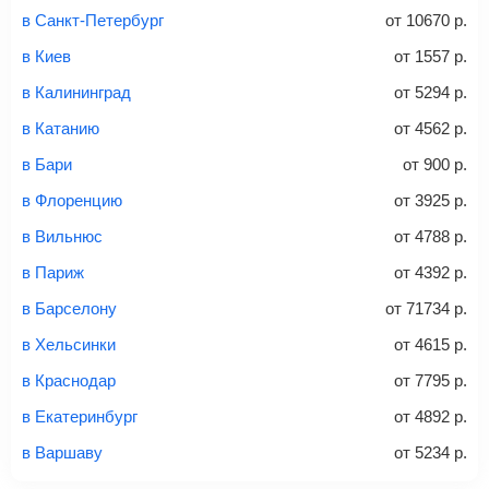
и затем оплатите билет одним из перечисленных
в Санкт-Петербург
от
10670
р.
способов: через интернет-банк, банковской картой,
электронными деньгами или наличными в салонах
в Киев
от
1557
р.
связи «Связной» или «Евросеть».
в Калининград
от
5294
р.
Это все
— после оплаты в течение 10 минут к вам на
email придет электронный билет с данными о вашем
в Катанию
от
4562
р.
перелете. Его нужно распечатать и взять с собой в
в Бари
от
900
р.
аэропорт. Для посадки потребуется только паспорт.
Багаж
— это крупные предметы, сдаваемые в
в Флоренцию
от
3925
р.
багажное отделение самолета.
Найти билеты
в Вильнюс
от
4788
р.
не более 23 кг – эконом-класс
в Париж
от
4392
р.
Стоимость авиабилетов зависит от выбранного тарифа:
в Барселону
от
71734
р.
С багажом
= ручная кладь + багаж
в Хельсинки
от
4615
р.
Без багажа
= ручная кладь*
в Краснодар
от
7795
р.
Количество багажа
в Екатеринбург
от
4892
р.
в Варшаву
от
5234
р.