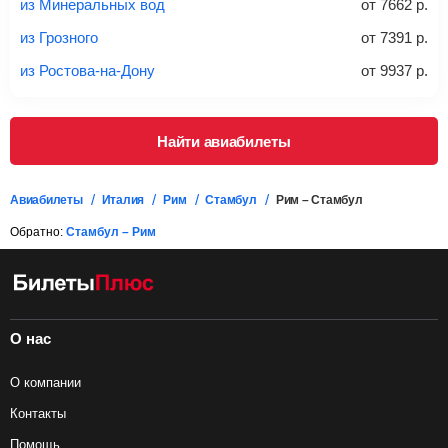
из Минеральных вод
от
7662
р.
Важно:
При покупке билета рекомендуем внимательно
проверять на официальном сайте продавца, включен ли
из Грозного
от
7391
р.
багаж в стоимость.
из Ростова-на-Дону
от
9937
р.
Подробная информация о перевозке багажа и его габаритах
Найти авиабилеты
Авиабилеты
Италия
Рим
Стамбул
Рим – Стамбул
Обратно:
Стамбул – Рим
О нас
О компании
Контакты
Помощь