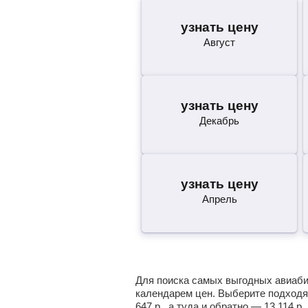
узнать цену
Август
узнать цену
Декабрь
узнать цену
Апрель
Для поиска самых выгодных авиабиле
календарем цен. Выберите подходя
647
р.
, а туда и обратно —
13 114
р.