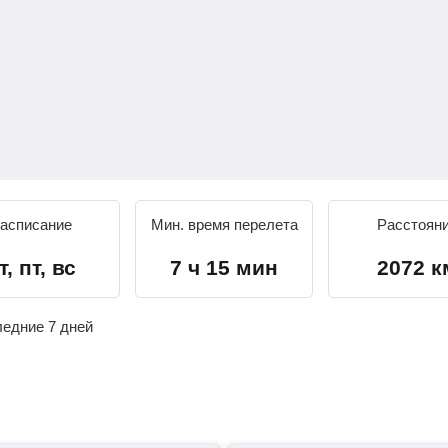
асписание
Мин. время перелета
Расстоян
т, пт, вс
7 ч 15 мин
2072 к
ледние 7 дней