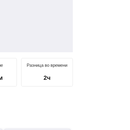
ие
Разница во времени
м
2ч