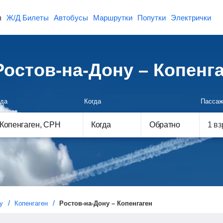
ы
Ж/Д Билеты
Автобусы
Маршрутки
Попутки
Электрички
остов-на-Дону – Копенг
да
Когда
Пассаж
Когда
Обратно
у
Копенгаген
Ростов-на-Дону – Копенгаген