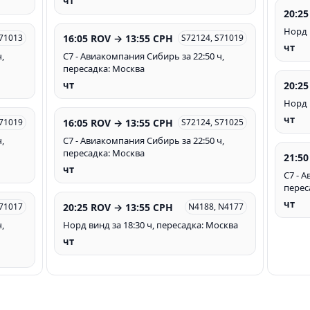
чт
20:25
Норд 
16:05 ROV → 13:55 CPH
S71013
S72124, S71019
чт
,
С7 - Авиакомпания Сибирь за 22:50 ч,
пересадка: Москва
20:25
чт
Норд 
чт
16:05 ROV → 13:55 CPH
S71019
S72124, S71025
,
С7 - Авиакомпания Сибирь за 22:50 ч,
пересадка: Москва
21:50
чт
С7 - 
перес
чт
20:25 ROV → 13:55 CPH
S71017
N4188, N4177
,
Норд винд за 18:30 ч, пересадка: Москва
чт