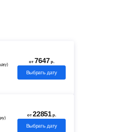
7647
от
р.
адку)
Выбрать дату
22851
от
р.
ку)
Выбрать дату