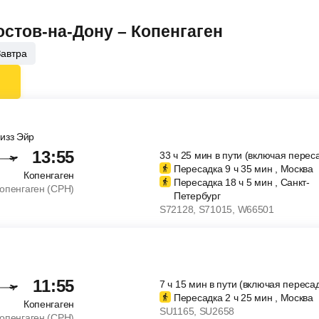
остов-на-Дону – Копенгаген
Завтра
Визз Эйр
13:55
33
ч
25
мин
в пути (включая перес
Пересадка 9
ч
35
мин
, Москва
Копенгаген
Пересадка 18
ч
5
мин
, Санкт-
опенгаген (CPH)
Петербург
S72128
, S71015
, W66501
11:55
7
ч
15
мин
в пути (включая пересад
Пересадка 2
ч
25
мин
, Москва
Копенгаген
SU1165
, SU2658
опенгаген (CPH)