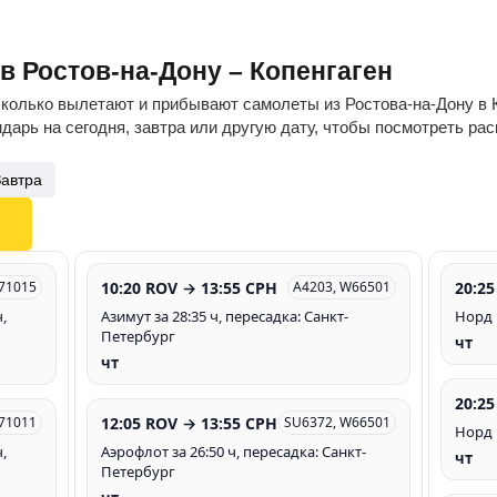
в Ростов-на-Дону – Копенгаген
сколько вылетают и прибывают самолеты из Ростова-на-Дону в К
дарь на сегодня, завтра или другую дату, чтобы посмотреть ра
Завтра
10:20 ROV → 13:55 CPH
20:25
S71015
A4203, W66501
,
Азимут за 28:35 ч, пересадка: Санкт-
Норд 
Петербург
чт
чт
20:25
12:05 ROV → 13:55 CPH
S71011
SU6372, W66501
Норд 
,
Аэрофлот за 26:50 ч, пересадка: Санкт-
чт
Петербург