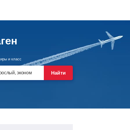
аген
иры и класс
Найти