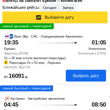
Билеты на самолет Ереван – Копенгаген
Ближайшие рейсы:
Сегодня
Завтра
Выберите дату
Визз Эйр
, САС - Скандинавские Авиалинии
19:35
01:05
Ереван
Копенгаген
Звартноц (EVN)
Копенгаген (CPH)
31
ч
30
мин
в пути (включая пересадку)
Пересадка 24
ч
55
мин
, Ларнака
W67839
, SK2776
16091
Выбрать дату
от
р.
Аустриан - Австрийские авиалинии
04:45
08:50