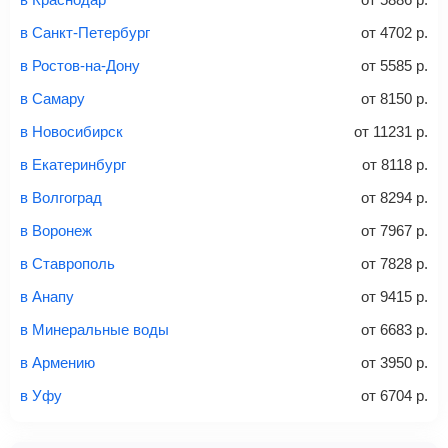
способов: через интернет-банк, банковской картой,
электронными деньгами или наличными в салонах
в Санкт-Петербург
от
4702
р.
связи «Связной» или «Евросеть».
в Ростов-на-Дону
от
5585
р.
Это все
— после оплаты в течение 10 минут к вам на
email придет электронный билет с данными о вашем
в Самару
от
8150
р.
перелете. Его нужно распечатать и взять с собой в
в Новосибирск
от
11231
р.
аэропорт. Для посадки потребуется только паспорт.
Багаж
— это крупные предметы, сдаваемые в
в Екатеринбург
от
8118
р.
багажное отделение самолета.
Найти билеты
в Волгоград
от
8294
р.
не более 23 кг – эконом-класс
в Воронеж
от
7967
р.
Стоимость авиабилетов зависит от выбранного тарифа:
в Ставрополь
от
7828
р.
С багажом
= ручная кладь + багаж
в Анапу
от
9415
р.
Без багажа
= ручная кладь*
в Минеральные воды
от
6683
р.
Количество багажа
в Армению
от
3950
р.
в Уфу
от
6704
р.