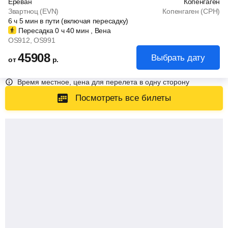
Ереван
Копенгаген
Звартноц (EVN)
Копенгаген (CPH)
6
ч
5
мин
в пути (включая пересадку)
Пересадка 0
ч
40
мин
, Вена
OS912
, OS991
45908
Выбрать дату
от
р.
Время местное, цена для перелета в одну сторону
Посмотреть все билеты