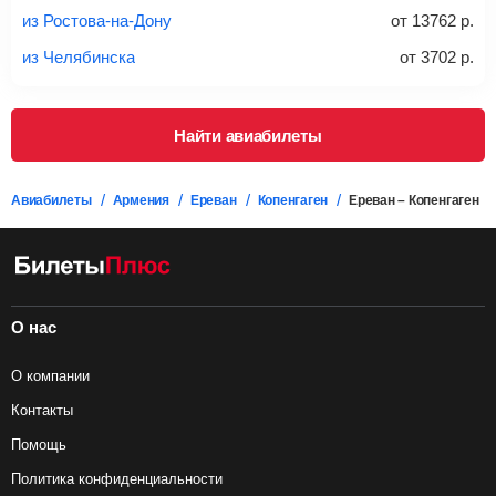
проверять на официальном сайте продавца, включен ли
из Ростова-на-Дону
от
13762
р.
багаж в стоимость.
из Челябинска
от
3702
р.
Подробная информация о перевозке багажа и его габаритах
Найти авиабилеты
Авиабилеты
Армения
Ереван
Копенгаген
Ереван – Копенгаген
О нас
О компании
Контакты
Помощь
Политика конфиденциальности