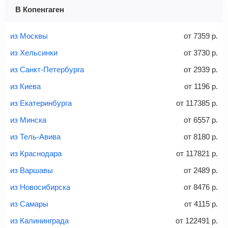
1 место
2 места
3 места
В Копенгаген
Найти билеты с багажом
из Москвы
от
7359
р.
из Хельсинки
от
3730
р.
из Санкт-Петербурга
от
2939
р.
Вес багажа
из Киева
от
1196
р.
из Екатеринбурга
от
117385
р.
из Минска
от
6557
р.
20-23 кг
30 кг
40 кг
из Тель-Авива
от
8180
р.
Найти билеты с багажом
из Краснодара
от
117821
р.
из Варшавы
от
2489
р.
*При необходимости багаж оплачивается отдельно при
из Новосибирска
от
8476
р.
регистрации на рейс, в среднем
50 Euro
за место. Как
правило, сразу купить билет с багажом дешевле, чем
из Самары
от
4115
р.
дополнительно оплачивать его в аэропорту.
из Калининграда
от
122491
р.
Важно:
При покупке билета рекомендуем внимательно