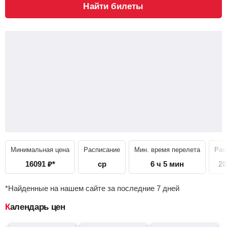
Найти билеты
Минимальная цена
Расписание
Мин. время перелета
Рас
16091
₽
*
ср
6 ч 5 мин
28
*Найденные на нашем сайте за последние 7 дней
Календарь цен