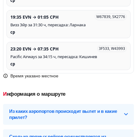
ср
19:35 EVN → 01:05 CPH
W67839, SK2776
Визз Эйр за 31:30 ч, пересадка: Ларнака
ср
23:20 EVN → 07:35 CPH
3F533, W43993
Pacific Airways за 34:15 ч, пересадка: Кишинев
ср
Время указано местное
Информация о маршруте
Из каких аэропортов происходит вылет и в какие
прилет?
Выберите нужный аэропорт вылета, чтобы посмотреть
подробное расписание вылетов и прилетов.
Сколько прямых рейсов осуществляется из