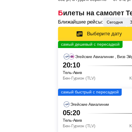
Билеты на самолет Т
Ближайшие рейсы:
Сегодня
Выберите дату
Эгейские Авиалинии
, Визз Эй
20:10
Тель-Авив
Бен-Гурион (TLV)
К
Эгейские Авиалинии
05:20
Тель-Авив
Бен-Гурион (TLV)
К