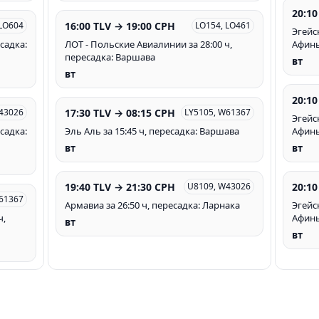
20:10
16:00 TLV → 19:00 CPH
 LO604
LO154, LO461
Эгейс
садка:
ЛОТ - Польские Авиалинии за 28:00 ч,
Афин
пересадка: Варшава
вт
вт
20:10
17:30 TLV → 08:15 CPH
43026
LY5105, W61367
Эгейс
садка:
Эль Аль за 15:45 ч, пересадка: Варшава
Афин
вт
вт
19:40 TLV → 21:30 CPH
20:10
U8109, W43026
61367
Армавиа за 26:50 ч, пересадка: Ларнака
Эгейс
ч,
Афин
вт
вт