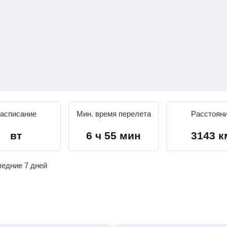
асписание
Мин. время перелета
Расстоян
вт
6 ч 55 мин
3143 к
ледние 7 дней