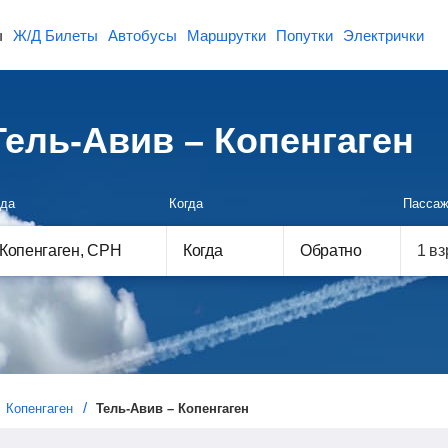
ы
Ж/Д Билеты
Автобусы
Маршрутки
Попутки
Электрички
ель-Авив – Копенгаген
да
Когда
Пассаж
Когда
Обратно
Копенгаген
Тель-Авив – Копенгаген