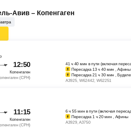
ель-Авив – Копенгаген
Завтра
р
12:50
41
ч
40
мин
в пути (включая перес
Пересадка 13
ч
40
мин
, Афины
Копенгаген
Пересадка 21
ч
30
мин
, Будап
опенгаген (CPH)
A3925
, W62442
, W62251
11:15
6
ч
55
мин
в пути (включая пересад
Пересадка 1
ч
20
мин
, Афины
Копенгаген
A3929
, A3750
опенгаген (CPH)