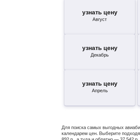
узнать цену
Август
узнать цену
Декабрь
узнать цену
Апрель
Для поиска самых выгодных авиабиле
календарем цен. Выберите подходя
892
р.
, а туда и обратно —
37 542
р.