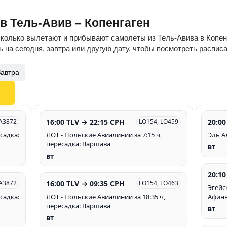
в Тель-Авив – Копенгаген
сколько вылетают и прибывают самолеты из Тель-Авива в Копенг
 на сегодня, завтра или другую дату, чтобы посмотреть распис
Завтра
16:00 TLV → 22:15 CPH
20:00
 A3872
LO154, LO459
садка:
ЛОТ - Польские Авиалинии за 7:15 ч,
Эль Ал
пересадка: Варшава
вт
вт
20:10
16:00 TLV → 09:35 CPH
 A3872
LO154, LO463
Эгейс
садка:
ЛОТ - Польские Авиалинии за 18:35 ч,
Афин
пересадка: Варшава
вт
вт