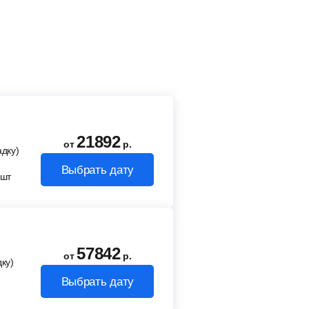
21892
от
р.
адку)
Выбрать дату
ешт
57842
от
р.
ку)
Выбрать дату