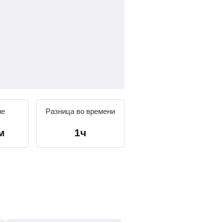
ие
Разница во времени
м
1ч