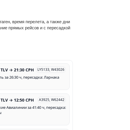
аген, время перелета, а также дни
ание прямых рейсов и с пересадкой
 TLV → 21:30 CPH
LY5133, W43026
ь за 26:30 ч, пересадка: Ларнака
 TLV → 12:50 CPH
A3925, W62442
кие Авиалинии за 41:40 ч, пересадка:
ы