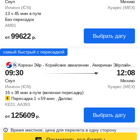
Сеул
Мехико
Инчеон (ICN)
Хуарес (MEX)
13
ч
45
мин
в пути
Без пересадок
AM91
99622
Выбрать дату
от
р.
Кореан Эйр - Корейские авиалинии
, Американ Эйрлайнс - Американские Авиалинии
09:30
12:08
Сеул
Мехико
Инчеон (ICN)
Хуарес (MEX)
16
ч
38
мин
в пути (включая пересадку)
Пересадка 1
ч
59
мин
, Даллас
KE31
, AA393
125609
Выбрать дату
от
р.
Время местное, цена для перелета в одну сторону
Посмотреть все билеты