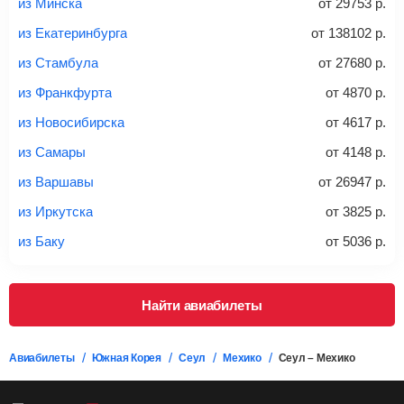
из Минска
от
29753
р.
20-23 кг
30 кг
40 кг
из Екатеринбурга
от
138102
р.
Найти билеты с багажом
из Стамбула
от
27680
р.
из Франкфурта
от
4870
р.
*При необходимости багаж оплачивается отдельно при
из Новосибирска
от
4617
р.
регистрации на рейс, в среднем
50 Euro
за место. Как
правило, сразу купить билет с багажом дешевле, чем
из Самары
от
4148
р.
дополнительно оплачивать его в аэропорту.
из Варшавы
от
26947
р.
Важно:
При покупке билета рекомендуем внимательно
проверять на официальном сайте продавца, включен ли
из Иркутска
от
3825
р.
багаж в стоимость.
из Баку
от
5036
р.
Подробная информация о перевозке багажа и его габаритах
Найти авиабилеты
Авиабилеты
Южная Корея
Сеул
Мехико
Сеул – Мехико