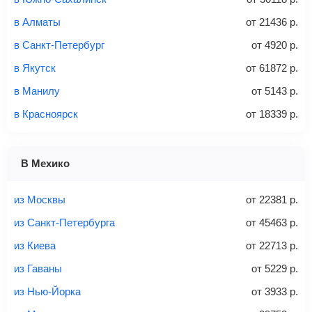
Стоимость авиабилетов зависит от выбранного тарифа:
в Алматы
от
21436
р.
С багажом
= ручная кладь + багаж
в Санкт-Петербург
от
4920
р.
Без багажа
= ручная кладь*
в Якутск
от
61872
р.
Количество багажа
в Манилу
от
5143
р.
в Красноярск
от
18339
р.
1 место
2 места
3 места
В Мехико
Найти билеты с багажом
из Москвы
от
22381
р.
из Санкт-Петербурга
от
45463
р.
из Киева
от
22713
р.
Вес багажа
из Гаваны
от
5229
р.
из Нью-Йорка
от
3933
р.