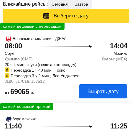
Ближайшие рейсы:
Сегодня
Завтра
Выберите дату
Японские авиалинии - ДЖАЛ
08:00
14:04
Сеул
Мехико
Джимпо (GMP)
Хуарес (MEX)
20
ч
4
мин
в пути (включая пересадку)
Пересадка 1
ч
40
мин
, Токио
Пересадка 3
ч
2
мин
, Лос-Анджелес
JL90
, JL7016
, JL7512
69065
Выбрать дату
от
р.
Аэромексика
11:40
11:25