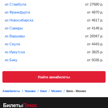
из Стамбула
от
27680
р.
Найти билеты с багажом
из Франкфурта
от
4870
р.
из Новосибирска
от
4617
р.
*При необходимости багаж оплачивается отдельно при
из Самары
от
4148
р.
регистрации на рейс, в среднем
50 Euro
за место. Как
правило, сразу купить билет с багажом дешевле, чем
из Варшавы
от
26947
р.
дополнительно оплачивать его в аэропорту.
из Сеула
от
4443
р.
Важно:
При покупке билета рекомендуем внимательно
проверять на официальном сайте продавца, включен ли
из Иркутска
от
3825
р.
багаж в стоимость.
из Баку
от
5036
р.
Подробная информация о перевозке багажа и его габаритах
Найти авиабилеты
Авиабилеты
Украина
Киев
Мехико
Киев – Мехико