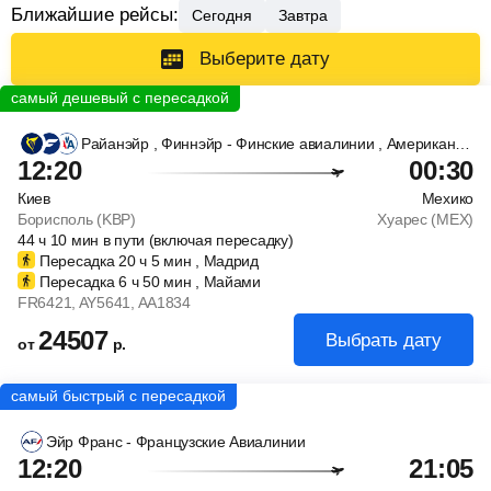
Ближайшие рейсы:
Сегодня
Завтра
Выберите дату
Райанэйр
, Финнэйр - Финские авиалинии
, Американ Эйрлайнс - Американские Авиалинии
12:20
00:30
Киев
Мехико
Борисполь (KBP)
Хуарес (MEX)
44
ч
10
мин
в пути (включая пересадку)
Пересадка 20
ч
5
мин
, Мадрид
Пересадка 6
ч
50
мин
, Майами
FR6421
, AY5641
, AA1834
24507
Выбрать дату
от
р.
Эйр Франс - Французские Авиалинии
12:20
21:05