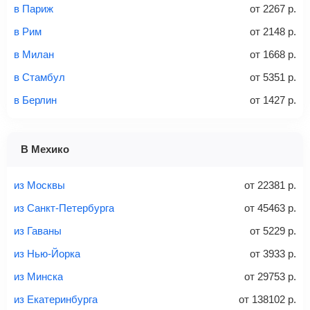
Стоимость авиабилетов зависит от выбранного тарифа:
в Париж
от
2267
р.
С багажом
= ручная кладь + багаж
в Рим
от
2148
р.
Без багажа
= ручная кладь*
в Милан
от
1668
р.
Количество багажа
в Стамбул
от
5351
р.
в Берлин
от
1427
р.
1 место
2 места
3 места
В Мехико
Найти билеты с багажом
из Москвы
от
22381
р.
из Санкт-Петербурга
от
45463
р.
из Гаваны
от
5229
р.
Вес багажа
из Нью-Йорка
от
3933
р.
из Минска
от
29753
р.
из Екатеринбурга
от
138102
р.
20-23 кг
30 кг
40 кг