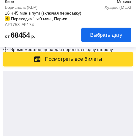
Киев
Мехико
Борисполь (KBP)
Хуарес (MEX)
16
ч
45
мин
в пути (включая пересадку)
Пересадка 1
ч
0
мин
, Париж
AF1753
, AF174
68454
Выбрать дату
от
р.
Время местное, цена для перелета в одну сторону
Посмотреть все билеты