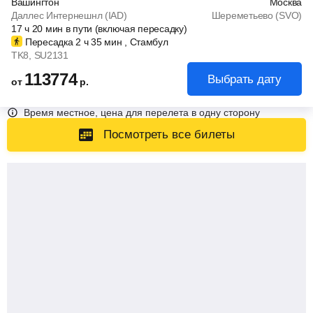
Вашингтон
Москва
Даллес Интернешнл (IAD)
Шереметьево (SVO)
17
ч
20
мин
в пути (включая пересадку)
Пересадка 2
ч
35
мин
, Стамбул
TK8
, SU2131
113774
Выбрать дату
от
р.
Время местное, цена для перелета в одну сторону
Посмотреть все билеты