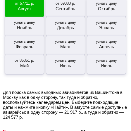
от
57711
р.
от
59383
р.
узнать цену
Август
Сентябрь
Октябрь
узнать цену
узнать цену
узнать цену
Ноябрь
Декабрь
Январь
узнать цену
узнать цену
узнать цену
Февраль
Март
Апрель
от
85351
р.
узнать цену
узнать цену
Май
Июнь
Июль
Для поиска самых выгодных авиабилетов из Вашингтона в
Москву как в одну сторону, так туда и обратно,
воспользуйтесь календарем цен. Выберите подходящие
даты и нажмите кнопку «Найти». В августе самые доступные
авиарейсы: в одну сторону —
21 917
р.
, а туда и обратно —
124 577
р.