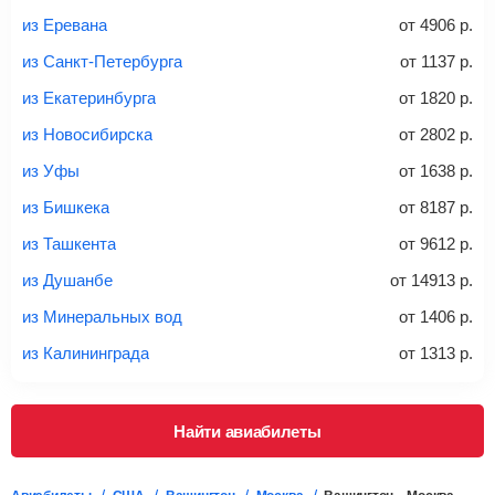
из Еревана
от
4906
р.
Стоимость авиабилетов зависит от выбранного тарифа:
С багажом
= ручная кладь + багаж
из Санкт-Петербурга
от
1137
р.
Без багажа
= ручная кладь*
из Екатеринбурга
от
1820
р.
из Новосибирска
от
2802
р.
Количество багажа
из Уфы
от
1638
р.
из Бишкека
от
8187
р.
из Ташкента
от
9612
р.
1 место
2 места
3 места
из Душанбе
от
14913
р.
Найти билеты с багажом
из Минеральных вод
от
1406
р.
из Калининграда
от
1313
р.
Вес багажа
Найти авиабилеты