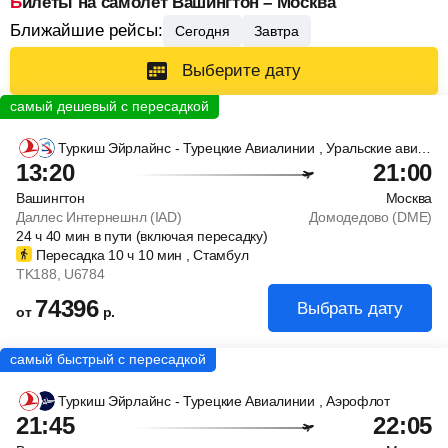
Билеты на самолет Вашингтон – Москва
Ближайшие рейсы:
Сегодня
Завтра
Выберите дату
Туркиш Эйрлайнс - Турецкие Авиалинии
, Уральские авиалинии
13:20
21:00
Вашингтон
Москва
Даллес Интернешнл (IAD)
Домодедово (DME)
24
ч
40
мин
в пути (включая пересадку)
Пересадка 10
ч
10
мин
, Стамбул
TK188
, U6784
74396
Выбрать дату
от
р.
Туркиш Эйрлайнс - Турецкие Авиалинии
, Аэрофлот
21:45
22:05