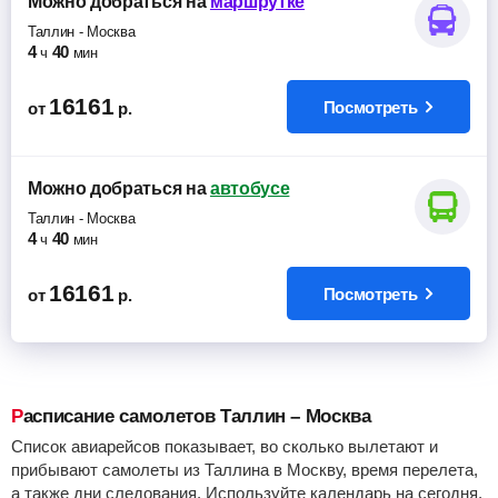
Можно добраться
на
маршрутке
Таллин
-
Москва
4
40
ч
мин
16161
Посмотреть
от
р.
Можно добраться
на
автобусе
Таллин
-
Москва
4
40
ч
мин
16161
Посмотреть
от
р.
Расписание самолетов Таллин – Москва
Список авиарейсов показывает, во сколько вылетают и
прибывают самолеты из Таллина в Москву, время перелета,
а также дни следования. Используйте календарь на сегодня,