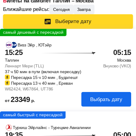
Билеты на самолет Таллин – Москва
Ближайшие рейсы:
Сегодня
Завтра
Выберите дату
Визз Эйр
, ЮТэйр
15:25
05:15
Таллин
Москва
Леннарт Мери (TLL)
Внуково (VKO)
37
ч
50
мин
в пути (включая пересадку)
Пересадка 15
ч
10
мин
, Будапешт
Пересадка 13
ч
40
мин
, Ереван
W62424
, W67864
, UT786
23349
Выбрать дату
от
р.
Туркиш Эйрлайнс - Турецкие Авиалинии
19:35
05:00