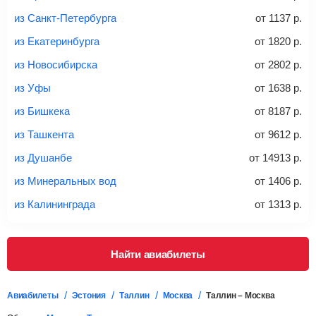
из Санкт-Петербурга
от
1137
р.
20-23 кг
30 кг
40 кг
из Екатеринбурга
от
1820
р.
Найти билеты с багажом
из Новосибирска
от
2802
р.
из Уфы
от
1638
р.
*При необходимости багаж оплачивается отдельно при
из Бишкека
от
8187
р.
регистрации на рейс, в среднем
50 Euro
за место. Как
правило, сразу купить билет с багажом дешевле, чем
из Ташкента
от
9612
р.
дополнительно оплачивать его в аэропорту.
из Душанбе
от
14913
р.
Важно:
При покупке билета рекомендуем внимательно
проверять на официальном сайте продавца, включен ли
из Минеральных вод
от
1406
р.
багаж в стоимость.
из Калининграда
от
1313
р.
Подробная информация о перевозке багажа и его габаритах
Найти авиабилеты
Авиабилеты
Эстония
Таллин
Москва
Таллин – Москва