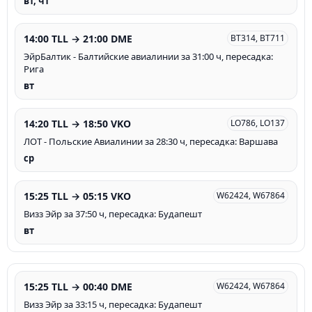
вт, чт
14:00 TLL → 21:00 DME
BT314, BT711
ЭйрБалтик - Балтийские авиалинии за 31:00 ч, пересадка:
Рига
вт
14:20 TLL → 18:50 VKO
LO786, LO137
ЛОТ - Польские Авиалинии за 28:30 ч, пересадка: Варшава
ср
15:25 TLL → 05:15 VKO
W62424, W67864
Визз Эйр за 37:50 ч, пересадка: Будапешт
вт
15:25 TLL → 00:40 DME
W62424, W67864
Визз Эйр за 33:15 ч, пересадка: Будапешт