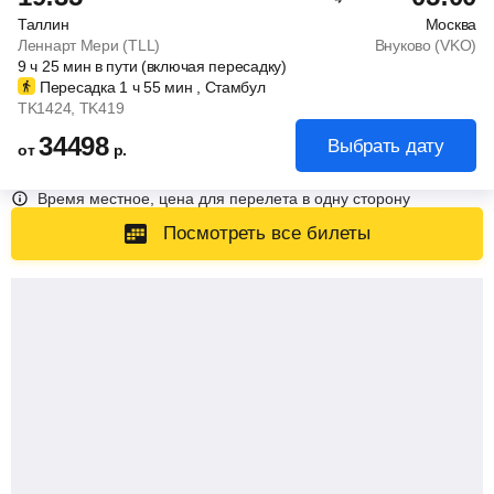
Таллин
Москва
Леннарт Мери (TLL)
Внуково (VKO)
9
ч
25
мин
в пути (включая пересадку)
Пересадка 1
ч
55
мин
, Стамбул
TK1424
, TK419
34498
Выбрать дату
от
р.
Время местное, цена для перелета в одну сторону
Посмотреть все билеты