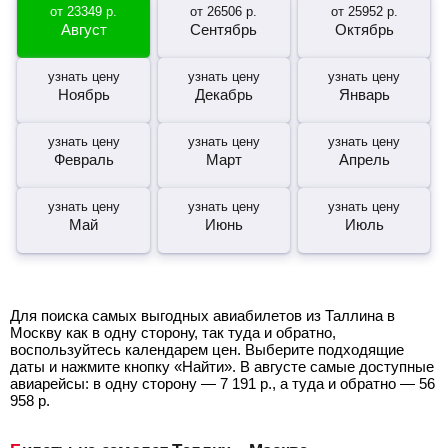
от
23349
р.
от
26506
р.
от
25952
р.
Август
Сентябрь
Октябрь
узнать цену
узнать цену
узнать цену
Ноябрь
Декабрь
Январь
узнать цену
узнать цену
узнать цену
Февраль
Март
Апрель
узнать цену
узнать цену
узнать цену
Май
Июнь
Июль
Для поиска самых выгодных авиабилетов из Таллина в
Москву как в одну сторону, так туда и обратно,
воспользуйтесь календарем цен. Выберите подходящие
даты и нажмите кнопку «Найти». В августе самые доступные
авиарейсы: в одну сторону —
7 191
р.
, а туда и обратно —
56
958
р.