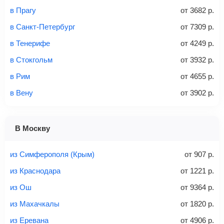
в Прагу
от
3682
р.
Стоимость авиабилетов зависит от выбранного тарифа:
в Санкт-Петербург
от
7309
р.
С багажом
= ручная кладь + багаж
в Тенерифе
от
4249
р.
Без багажа
= ручная кладь*
в Стокгольм
от
3932
р.
Количество багажа
в Рим
от
4655
р.
в Вену
от
3902
р.
1 место
2 места
3 места
В Москву
Найти билеты с багажом
из Симферополя (Крым)
от
907
р.
из Краснодара
от
1221
р.
из Ош
от
9364
р.
Вес багажа
из Махачкалы
от
1820
р.
из Еревана
от
4906
р.